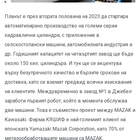
Планът е през втората половина на 2023 да стартира
автоматизирано производство на големи серии
хидравлични цилиндри, с приложение в
селскостопански машини, автомобилната индустрия и
др. Годишният капацитет на четвъртият завод ще бъде
около 150 хил. цилиндъра. И тук ще се акцентува
върху безупречното качество и бързите срокове на
доставка, като се вземат предвид всички изисквания
на клиентите. Междувременно в завод №1 в Джебел
заработи първият робот, който в момента обслужва
две машини. Това е съвместен проект между MAZAK и
Kawasaki. Фирма КЯШИФ е най-големият клиент на
японската Yamazaki Mazak Corporation, като 70% от
металообработващите машини са MAZAK.