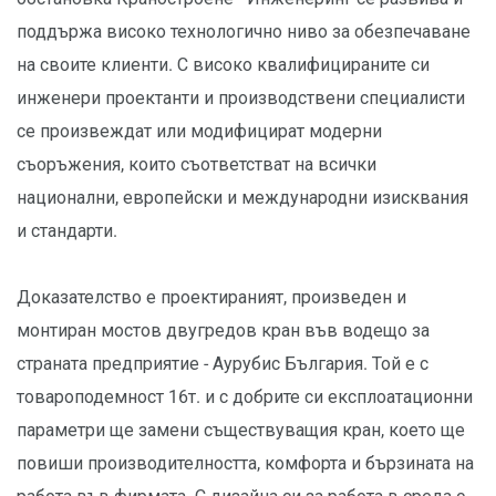
поддържа високо технологично ниво за обезпечаване
на своите клиенти. С високо квалифицираните си
инженери проектанти и производствени специалисти
се произвеждат или модифицират модерни
съоръжения, които съответстват на всички
национални, европейски и международни изисквания
и стандарти.
Доказателство е проектираният, произведен и
монтиран мостов двугредов кран във водещо за
страната предприятие - Аурубис България. Той е с
товароподемност 16т. и с добрите си експлоатационни
параметри ще замени съществуващия кран, което ще
повиши производителността, комфорта и бързината на