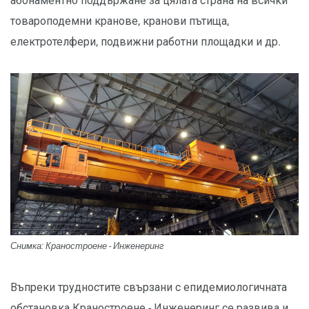
абонаментно поддържане за цялата страна на всички
товароподемни кранове, кранови пътища,
електротелфери, подвижни работни площадки и др.
Снимка: Краностроене - Инженеринг
Въпреки трудностите свързани с епидемиологичната
обстановка Краностроене - Инженеринг се развива и