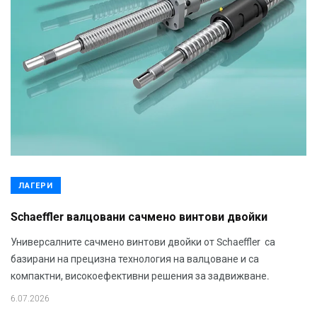
ЛАГЕРИ
Schaeffler валцовани сачмено винтови двойки
Универсалните сачмено винтови двойки от Schaeffler са
базирани на прецизна технология на валцоване и са
компактни, високоефективни решения за задвижване.
6.07.2026