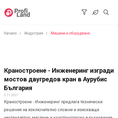
Начало
Индустрия
Машини и оборудване
Краностроене - Инженеринг изгради
мостов двугредов кран в Аурубис
България
5.11.2021
Краностроене - Инженеринг предлага технически
решения на изключително сложни и изискващи
нестандартно мислене и конструкторско вдъхновение