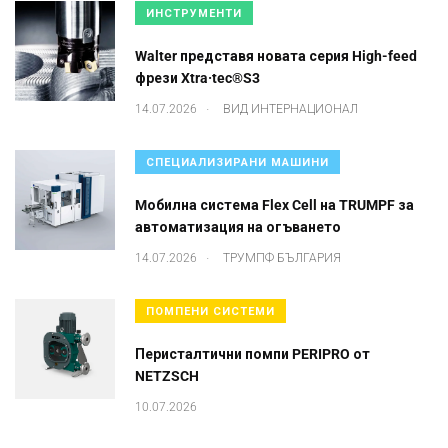
ИНСТРУМЕНТИ
Walter представя новата серия High-feed
фрези Xtra·tec®S3
.
14.07.2026
ВИД ИНТЕРНАЦИОНАЛ
СПЕЦИАЛИЗИРАНИ МАШИНИ
Mобилна система Flex Cell на TRUMPF за
автоматизация на огъването
.
14.07.2026
ТРУМПФ БЪЛГАРИЯ
ПОМПЕНИ СИСТЕМИ
Перисталтични помпи PERIPRO от
NETZSCH
10.07.2026