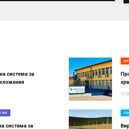
ПР
на система за
Пр
риложения
хр
22.0
РГИЯ
ПО
на система за
Вир