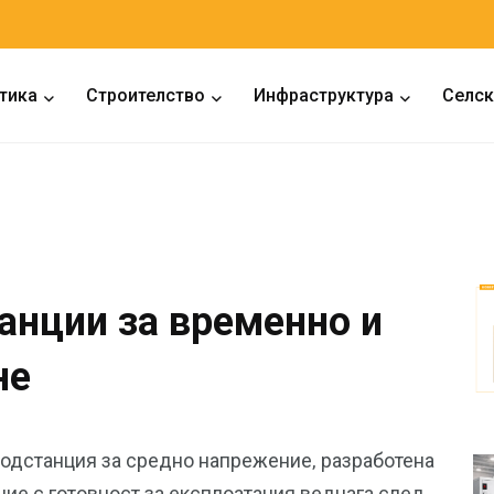
тика
Строителство
Инфраструктура
Селск
анции за временно и
не
одстанция за средно напрежение, разработена
ние с готовност за експлоатация веднага след