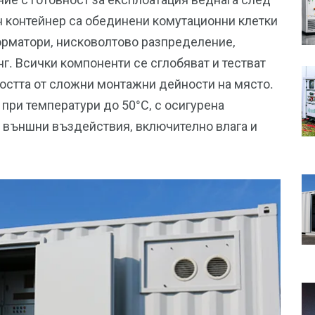
н контейнер са обединени комутационни клетки
орматори, нисковолтово разпределение,
г. Всички компоненти се сглобяват и тестват
остта от сложни монтажни дейности на място.
 при температури до 50°C, с осигурена
т външни въздействия, включително влага и