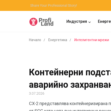
Share Your Professional Story!
Индустрия
Енерге
Начало
Енергетика
Интелигентни мрежи
Контейнерни подст
аварийно захранва
3.07.2026
CX-2 представлява контейнеризирана п
от SGC като напълно интегрирано реше