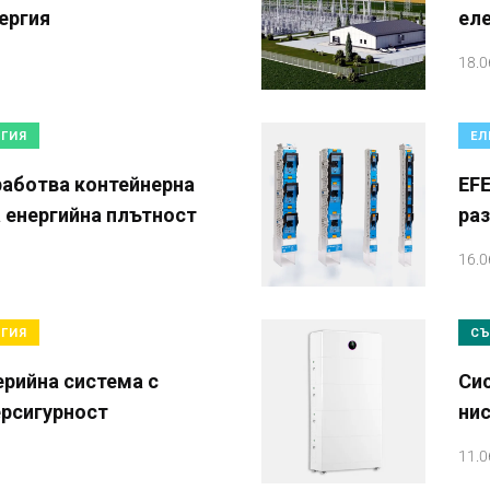
ергия
ел
18.0
РГИЯ
ЕЛ
зработва контейнерна
EFE
а енергийна плътност
ра
16.0
РГИЯ
СЪ
ерийна система с
Сис
ерсигурност
нис
11.0