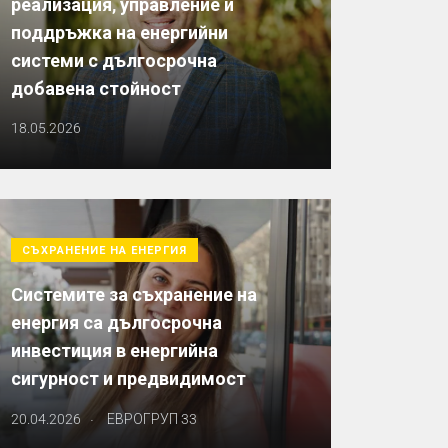
реализация, управление и
поддръжка на енергийни
системи с дългосрочна
добавена стойност
18.05.2026
СЪХРАНЕНИЕ НА ЕНЕРГИЯ
Системите за съхранение на
енергия са дългосрочна
инвестиция в енергийна
сигурност и предвидимост
.
20.04.2026
ЕВРОГРУП 33