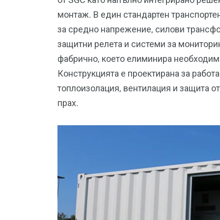
монтаж. В един стандартен транспорте
за средно напрежение, силови трансф
защитни релета и системи за мониторин
фабрично, което елиминира необходим
Конструкцията е проектирана за работа
топлоизолация, вентилация и защита о
прах.