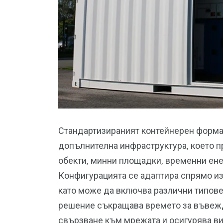
Стандартизираният контейнерен формат
допълнителна инфраструктура, което 
обекти, минни площадки, временни ене
Конфигурацията се адаптира спрямо из
като може да включва различни типове
решение съкращава времето за въвежд
свързване към мрежата и осигурява ви