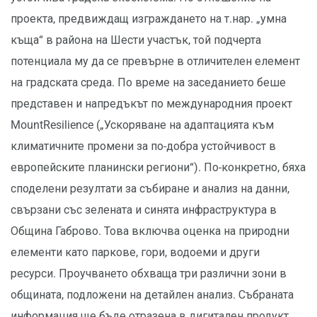
проекта, предвиждащ изграждането на т.нар. „умна
къща“ в района на Шести участък, той подчерта
потенциала му да се превърне в отличителен елемент
на градската среда. По време на заседанието беше
представен и напредъкът по международния проект
MountResilience („Ускоряване на адаптацията към
климатичните промени за по-добра устойчивост в
европейските планински региони“). По-конкретно, бяха
споделени резултати за събиране и анализ на данни,
свързани със зелената и синята инфраструктура в
Община Габрово. Това включва оценка на природни
елементи като паркове, гори, водоеми и други
ресурси. Проучването обхваща три различни зони в
общината, подложени на детайлен анализ. Събраната
информация ще бъде отразена в дигитален продукт,