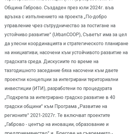
Община Габрово. Създаден през юли 2024г. във
връзка с изпълнението на проекта „По-добро
управление чрез сътрудничество за постигане на
устойчиво развитие“ (UrbanCOOP), Съветът има за цел
да улесни координацията и стратегическото планиране
на инициативи, насочени към устойчивото развитие на
градската среда. Дискусиите по време на
тазгодишното заседание бяха насочени към двете
проектни концепции за интегрирани териториални
инвестиции (ИТИ), разработени по процедурата
„Подкрепа за интегрирано градско развитие в 40
градски общини“ към Програма „Развитие на
регионите“ 2021-2027г. Те включват проектите
„Габрово - център на иновации, образование и
предприемачество“ и „Брегове на съвремието -