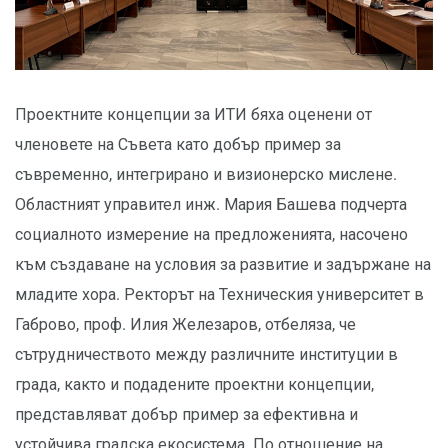
Проектните концепции за ИТИ бяха оценени от
членовете на Съвета като добър пример за
съвременно, интегрирано и визионерско мислене.
Областният управител инж. Мария Башева подчерта
социалното измерение на предложенията, насочено
към създаване на условия за развитие и задържане на
младите хора. Ректорът на Техническия университет в
Габрово, проф. Илия Железаров, отбеляза, че
сътрудничеството между различните институции в
града, както и подадените проектни концепции,
представляват добър пример за ефективна и
устойчива градска екосистема. По отношение на