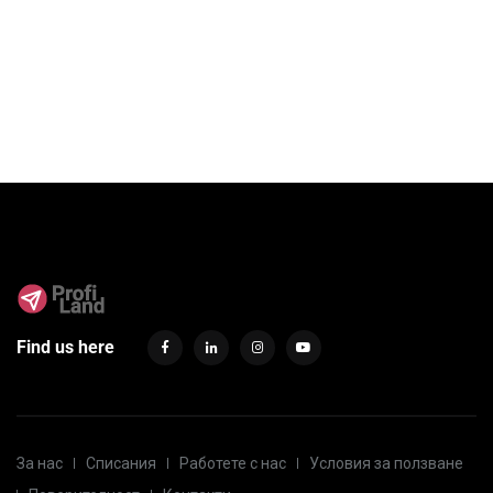
Find us here
За нас
Списания
Работете с нас
Условия за ползване