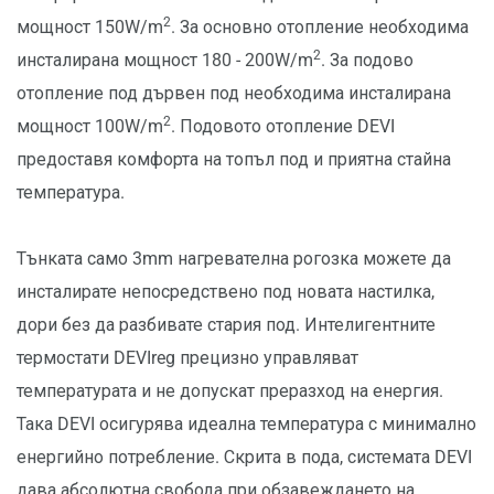
2
мощност 150W/m
. За основно отопление необходима
2
инсталирана мощност 180 - 200W/m
. За подово
отопление под дървен под необходима инсталирана
2
мощност 100W/m
. Подовото отопление DEVI
предоставя комфорта на топъл под и приятна стайна
температура.
Тънката само 3mm нагревателна рогозка можете да
инсталирате непосредствено под новата настилка,
дори без да разбивате стария под. Интелигентните
термостати DEVIreg прецизно управляват
температурата и не допускат преразход на енергия.
Така DEVI осигурява идеална температура с минимално
енергийно потребление. Скрита в пода, системата DEVI
дава абсолютна свобода при обзавеждането на