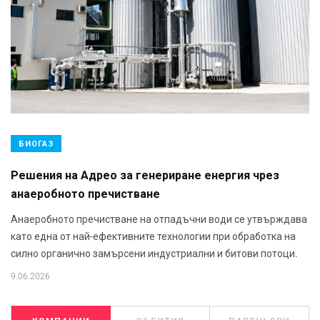
БИОГАЗ
Решения на Адрео за генериране енергия чрез
анаеробното пречистване
Анаеробното пречистване на отпадъчни води се утвърждава
като една от най-ефективните технологии при обработка на
силно органично замърсени индустриални и битови потоци.
9.06.2026