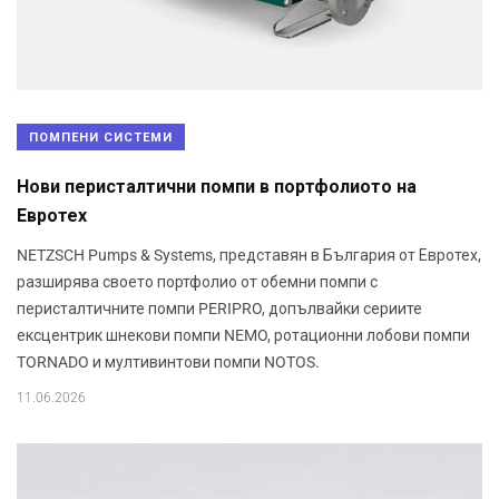
ПОМПЕНИ СИСТЕМИ
Нови перисталтични помпи в портфолиото на
Евротех
NETZSCH Pumps & Systems, представян в България от Евротех,
разширява своето портфолио от обемни помпи с
перисталтичните помпи PERIPRO, допълвайки сериите
ексцентрик шнекови помпи NEMO, ротационни лобови помпи
TORNADO и мултивинтови помпи NOTOS.
11.06.2026