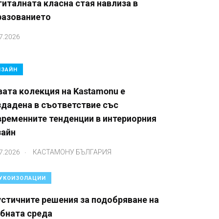
италната класна стая навлиза в
разованието
7.2026
ЗАЙН
ата колекция на Kastamonu е
здадена в съответствие със
временните тенденции в интериорния
зайн
.
7.2026
КАСТАМОНУ БЪЛГАРИЯ
УКОИЗОЛАЦИИ
стичните решения за подобряване на
ебната среда