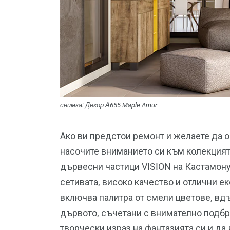
снимка: Декор А655 Maple Amur
Ако ви предстои ремонт и желаете да 
насочите вниманието си към колекция
дървесни частици VISION на Кастамону
сетивата, високо качество и отлични е
включва палитра от смели цветове, вд
дървото, съчетани с внимателно подбр
творчески израз на фантазията си и д