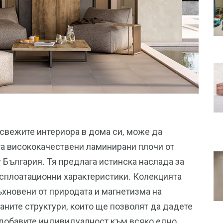
освежите интериора в дома си, може да
та висококачествени ламинирани плочи от
 България. Тя предлага истинска наслада за
ксплоатационни характеристики. Колекцията
ъхновени от природата и магнетизма на
аните структури, които ще позволят да дадете
а добавите индивидуалност към всяко едно