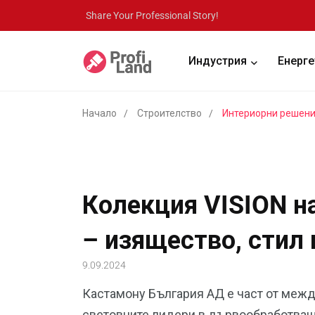
Share Your Professional Story!
Индустрия
Енерге
Начало
Строителство
Интериорни решен
Колекция VISION н
– изящество, стил
9.09.2024
Кастамону България АД е част от межд
световните лидери в дървообработващ