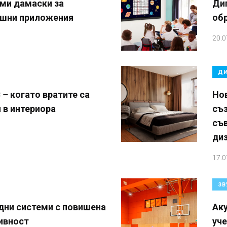
ми дамаски за
Диг
ншни приложения
об
20.0
ДИ
 когато вратите са
Нов
 в интериора
съ
съ
ди
17.0
ЗВ
дни системи с повишена
Аку
ивност
уч