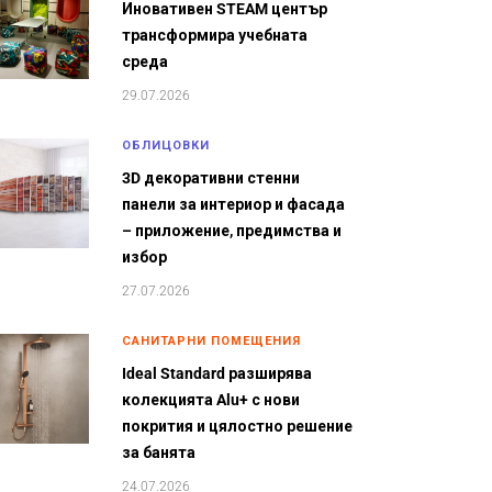
Иновативен STEAM център
трансформира учебната
среда
29.07.2026
ОБЛИЦОВКИ
3D декоративни стенни
панели за интериор и фасада
– приложение, предимства и
избор
27.07.2026
САНИТАРНИ ПОМЕЩЕНИЯ
Ideal Standard разширява
колекцията Alu+ с нови
покрития и цялостно решение
за банята
24.07.2026