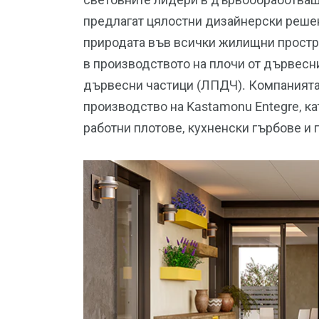
предлагат цялостни дизайнерски решени
природата във всички жилищни простр
в производството на плочи от дървесн
дървесни частици (ЛПДЧ). Компанията 
производство на Kastamonu Entegre, к
работни плотове, кухненски гърбове и п