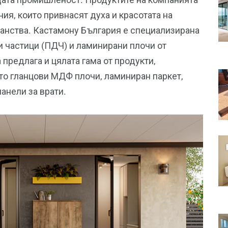
я, които привнасят духа и красотата на
анства. Кастамону България е специализирана
и частици (ПДЧ) и ламинирани плочи от
предлага и цялата гама от продукти,
ато гланцови МДФ плочи, ламиниран паркет,
анели за врати.