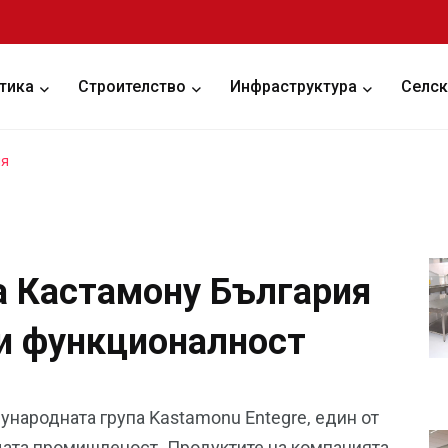
тика
Строителство
Инфраструктура
Селск
ия
а Кастамону България
 и функционалност
ународната група Kastamonu Entegre, един от
ата промишленост. Продуктите на компанията