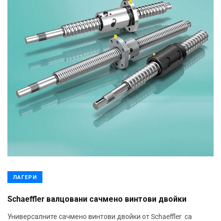
ЛАГЕРИ
Schaeffler валцовани сачмено винтови двойки
Универсалните сачмено винтови двойки от Schaeffler са