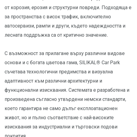
от корозия, ерозия и структурни повреди. Подходяща е
за пространства с висок трафик, включително
автосервизи, рампи и други, където надеждността и
лесната поддръжка са от критично значение.
С възможност за прилагане върху различни видове
основи и с богата цветова гама, SILIKAL® Car Park
съчетава технологични предимства и визуална
адаптивност към различни архитектурни и
функционални изисквания. Системата е разработена и
произведена съгласно утвърдени немски стандарти,
което гарантира не само дълъг експлоатационен
живот, но и пълно съответствие с най-високите
изисквания за индустриални и търговски подови
покрития.