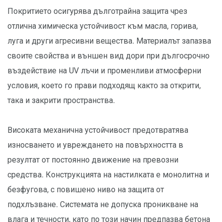
Покритието осигурява дълготрайна защита чрез
отлична химическа устойчивост към масла, горива,
луга и други агресивни вещества. Материалът запазва
своите свойства и външен вид дори при дългосрочно
въздействие на UV лъчи и променливи атмосферни
условия, което го прави подходящ както за открити,
така и закрити пространства.
Високата механична устойчивост предотвратява
износването и увреждането на повърхността в
резултат от постоянно движение на превозни
средства. Конструкцията на настилката е монолитна и
безфугова, с повишено ниво на защита от
подхлъзване. Системата не допуска проникване на
влага и течности, като по този начин предпазва бетона