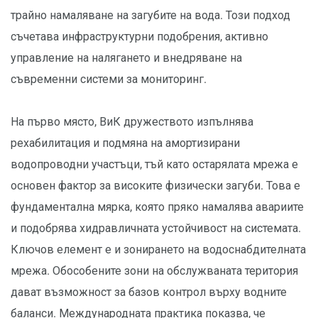
трайно намаляване на загубите на вода. Този подход
съчетава инфраструктурни подобрения, активно
управление на налягането и внедряване на
съвременни системи за мониторинг.
На първо място, ВиК дружеството изпълнява
рехабилитация и подмяна на амортизирани
водопроводни участъци, тъй като остарялата мрежа е
основен фактор за високите физически загуби. Това е
фундаментална мярка, която пряко намалява авариите
и подобрява хидравличната устойчивост на системата.
Ключов елемент е и зонирането на водоснабдителната
мрежа. Обособените зони на обслужваната територия
дават възможност за базов контрол върху водните
баланси. Международната практика показва, че