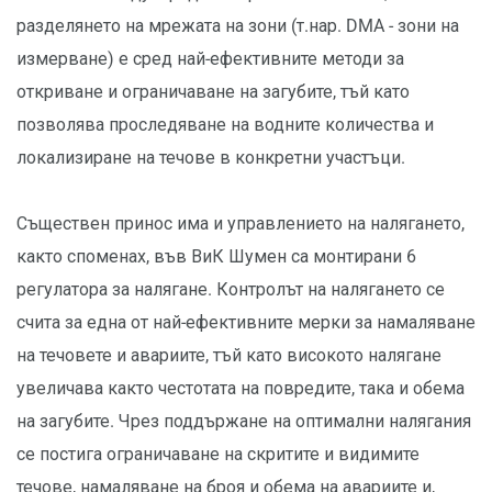
разделянето на мрежата на зони (т.нар. DMA - зони на
измерване) е сред най-ефективните методи за
откриване и ограничаване на загубите, тъй като
позволява проследяване на водните количества и
локализиране на течове в конкретни участъци.
Съществен принос има и управлението на налягането,
както споменах, във ВиК Шумен са монтирани 6
регулатора за налягане. Контролът на налягането се
счита за една от най-ефективните мерки за намаляване
на течовете и авариите, тъй като високото налягане
увеличава както честотата на повредите, така и обема
на загубите. Чрез поддържане на оптимални налягания
се постига ограничаване на скритите и видимите
течове, намаляване на броя и обема на авариите и,