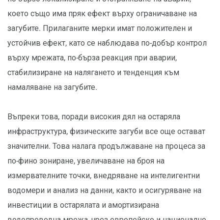
което също има пряк ефект върху ограничаване на
загубите. Прилаганите мерки имат положителен и
устойчив ефект, като се наблюдава по-добър контрол
върху мрежата, по-бърза реакция при аварии,
стабилизиране на налягането и тенденция към
намаляване на загубите.
Въпреки това, поради високия дял на остаряла
инфраструктура, физическите загуби все още остават
значителни. Това налага продължаване на процеса за
по-фино зониране, увеличаване на броя на
измервателните точки, внедряване на интелигентни
водомери и анализ на данни, както и осигуряване на
инвестиции в остарялата и амортизирана
водопроводна мрежа, чрез европейско и национално