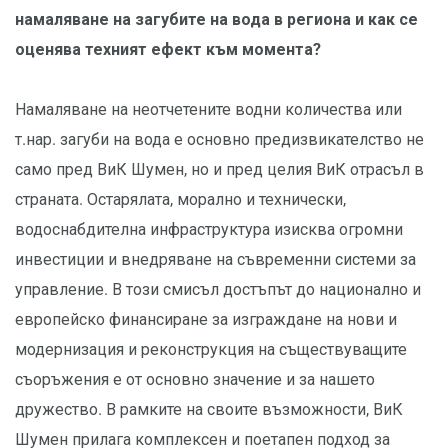
намаляване на загубите на вода в региона и как се
оценява техният ефект към момента?
Намаляване на неотчетените водни количества или
т.нар. загуби на вода е основно предизвикателство не
само пред ВиК Шумен, но и пред целия ВиК отрасъл в
страната. Остарялата, морално и технически,
водоснабдителна инфраструктура изисква огромни
инвестиции и внедряване на съвременни системи за
управление. В този смисъл достъпът до национално и
европейско финансиране за изграждане на нови и
модернизация и реконструкция на съществуващите
съоръжения е от основно значение и за нашето
дружество. В рамките на своите възможности, ВиК
Шумен прилага комплексен и поетапен подход за