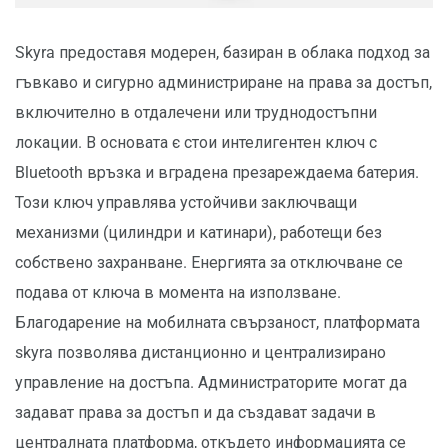
Skyra предоставя модерен, базиран в облака подход за
гъвкаво и сигурно администриране на права за достъп,
включително в отдалечени или труднодостъпни
локации. В основата є стои интелигентен ключ с
Bluetooth връзка и вградена презареждаема батерия.
Този ключ управлява устойчиви заключващи
механизми (цилиндри и катинари), работещи без
собствено захранване. Енергията за отключване се
подава от ключа в момента на използване.
Благодарение на мобилната свързаност, платформата
skyra позволява дистанционно и централизирано
управление на достъпа. Администраторите могат да
задават права за достъп и да създават задачи в
централната платформа, откъдето информацията се