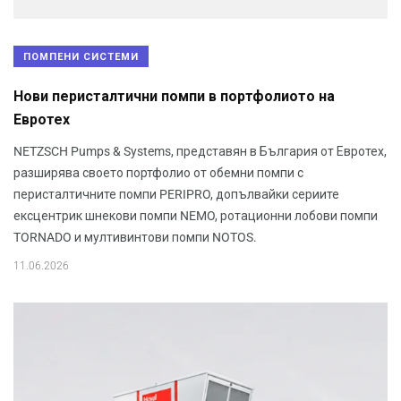
ПОМПЕНИ СИСТЕМИ
Нови перисталтични помпи в портфолиото на
Евротех
NETZSCH Pumps & Systems, представян в България от Евротех,
разширява своето портфолио от обемни помпи с
перисталтичните помпи PERIPRO, допълвайки сериите
ексцентрик шнекови помпи NEMO, ротационни лобови помпи
TORNADO и мултивинтови помпи NOTOS.
11.06.2026