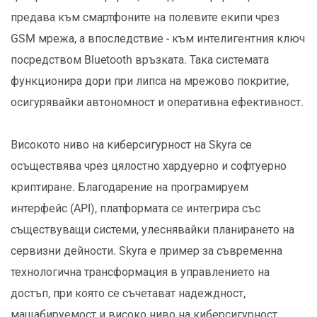
предава към смартфоните на полевите екипи чрез
GSM мрежа, а впоследствие - към интелигентния ключ
посредством Bluetooth връзката. Така системата
функционира дори при липса на мрежово покритие,
осигурявайки автономност и оперативна ефективност.
Високото ниво на киберсигурност на Skyra се
осъществява чрез цялостно хардуерно и софтуерно
криптиране. Благодарение на програмируем
интерфейс (API), платформата се интегрира със
съществуващи системи, улеснявайки планирането на
сервизни дейности. Skyra е пример за съвременна
технологична трансформация в управлението на
достъп, при която се съчетават надеждност,
мащабируемост и високо ниво на киберсигурност.