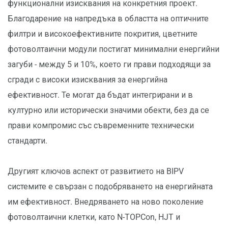
функционални изисквания на конкретния проект.
Благодарение на напредъка в областта на оптичните
филтри и високоефективните покрития, цветните
фотоволтаични модули постигат минимални енергийни
загуби - между 5 и 10%, което ги прави подходящи за
сгради с високи изисквания за енергийна
ефективност. Те могат да бъдат интегрирани и в
културно или исторически значими обекти, без да се
прави компромис със съвременните технически
стандарти.
Другият ключов аспект от развитието на BIPV
системите е свързан с подобряването на енергийната
им ефективност. Внедряването на ново поколение
фотоволтаични клетки, като N-TOPCon, HJT и