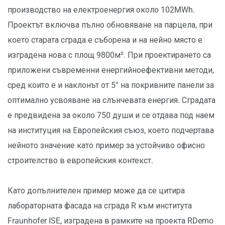
производство на електроенергия около 102MWh.
Проектът включва пълно обновяване на парцела, при
което старата сграда е съборена и на нейно място е
изградена нова с площ 9800м². При проектирането са
приложени съвременни енергийноефективни методи,
сред които е и наклонът от 5° на покривните панели за
оптимално усвояване на слънчевата енергия. Сградата
е предвидена за около 750 души и се отдава под наем
на институция на Европейския съюз, което подчертава
нейното значение като пример за устойчиво офисно
строителство в европейския контекст.
Като допълнителен пример може да се цитира
лабораторната фасада на сграда R към института
Fraunhofer ISE, изградена в рамките на проекта RDemo