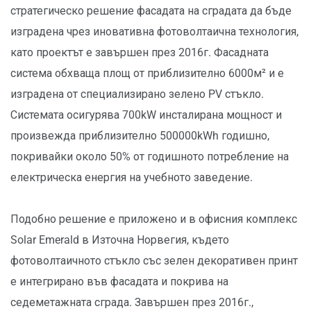
стратегическо решение фасадата на сградата да бъде
изградена чрез иновативна фотоволтаична технология,
като проектът е завършен през 2016г. Фасадната
система обхваща площ от приблизително 6000м² и е
изградена от специализирано зелено PV стъкло.
Системата осигурява 700kW инсталирана мощност и
произвежда приблизително 500000kWh годишно,
покривайки около 50% от годишното потребление на
електрическа енергия на учебното заведение.
Подобно решение е приложено и в офисния комплекс
Solar Emerald в Източна Норвегия, където
фотоволтаичното стъкло със зелен декоративен принт
е интегрирано във фасадата и покрива на
седеметажната сграда. Завършен през 2016г.,