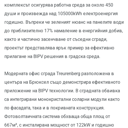
комплексът осигурява работна среда за около 450
души и произвежда над 105000kWh електроенергия
годишно. Въпреки че зеленият нюанс на панелите води
до приблизително 17% намаление в енергийния добив,
както и частично засенчване от съседни сгради,
проектът представлява ярък пример за ефективно
прилагане на BIPV решения в градска среда.
Модерната офис сграда Treurenberg разположена в
центъра на Брюксел също демонстрира ефективното
приложение на BIPV технологии. В сградната обвивка
са интегрирани монокристални соларни модули както
по фасадата, така и в покривната конструкция.
Фотоволтаичната система обхваща обща площ от
667м², с инсталирана мощност от 122kW и годишно