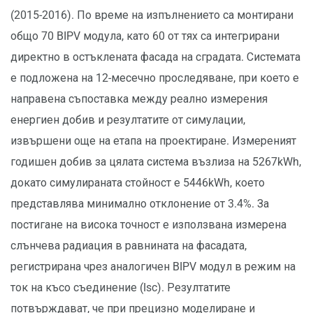
(2015-2016). По време на изпълнението са монтирани
общо 70 BIPV модула, като 60 от тях са интегрирани
директно в остъклената фасада на сградата. Системата
е подложена на 12-месечно проследяване, при което е
направена съпоставка между реално измерения
енергиен добив и резултатите от симулации,
извършени още на етапа на проектиране. Измереният
годишен добив за цялата система възлиза на 5267kWh,
докато симулираната стойност е 5446kWh, което
представлява минимално отклонение от 3.4%. За
постигане на висока точност е използвана измерена
слънчева радиация в равнината на фасадата,
регистрирана чрез аналогичен BIPV модул в режим на
ток на късо съединение (Isc). Резултатите
потвърждават, че при прецизно моделиране и