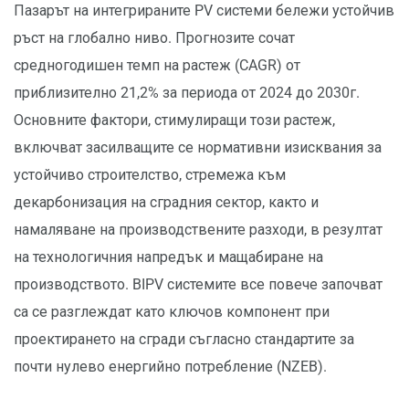
Пазарът на интегрираните PV системи бележи устойчив
ръст на глобално ниво. Прогнозите сочат
средногодишен темп на растеж (CAGR) от
приблизително 21,2% за периода от 2024 до 2030г.
Основните фактори, стимулиращи този растеж,
включват засилващите се нормативни изисквания за
устойчиво строителство, стремежа към
декарбонизация на сградния сектор, както и
намаляване на производствените разходи, в резултат
на технологичния напредък и мащабиране на
производството. BIPV системите все повече започват
са се разглеждат като ключов компонент при
проектирането на сгради съгласно стандартите за
почти нулево енергийно потребление (NZEB).