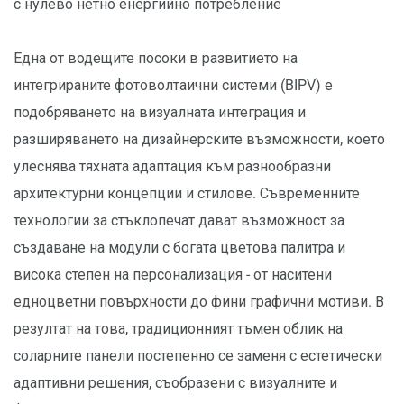
с нулево нетно енергийно потребление
Една от водещите посоки в развитието на
интегрираните фотоволтаични системи (BIPV) е
подобряването на визуалната интеграция и
разширяването на дизайнерските възможности, което
улеснява тяхната адаптация към разнообразни
архитектурни концепции и стилове. Съвременните
технологии за стъклопечат дават възможност за
създаване на модули с богата цветова палитра и
висока степен на персонализация - от наситени
едноцветни повърхности до фини графични мотиви. В
резултат на това, традиционният тъмен облик на
соларните панели постепенно се заменя с естетически
адаптивни решения, съобразени с визуалните и