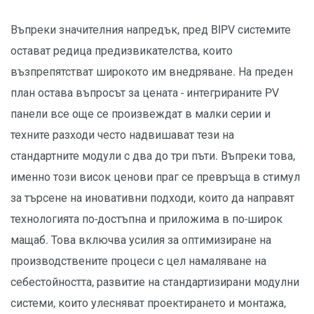
Въпреки значителния напредък, пред BIPV системите
остават редица предизвикателства, които
възпрепятстват широкото им внедряване. На преден
план остава въпросът за цената - интегрираните PV
панели все още се произвеждат в малки серии и
техните разходи често надвишават тези на
стандартните модули с два до три пъти. Въпреки това,
именно този висок ценови праг се превръща в стимул
за търсене на иновативни подходи, които да направят
технологията по-достъпна и приложима в по-широк
мащаб. Това включва усилия за оптимизиране на
производствените процеси с цел намаляване на
себестойността, развитие на стандартизирани модулни
системи, които улесняват проектирането и монтажа,