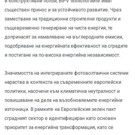
и конструктивни ползи, BIPV технологиите имат
съществен принос и за устойчивото развитие. Чрез
заместване на традиционни строителни продукти и
същевременно генериране на чиста енергия, те
допринасят за намаляване на въглеродните емисии,
подобряване на енергийната ефективност на сградите
и постигане на по-висока енергийна независимост.
Значимостта на интегрираните фотоволтаични системи
нараства в контекста на съвременните европейски
политики, насочени към климатична неутралност и
повишаване на дела на възобновяемите енергийни
източници. В рамките на Европейския зелен пакт
сградният сектор е идентифициран като основен
приоритет за енергийна трансформация, като се