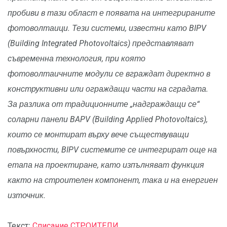
пробиви в тази област е появата на интегрираните
фотоволтаици. Тези системи, известни като BIPV
(Building Integrated Photovoltaics) представляват
съвременна технология, при която
фотоволтаичните модули се вграждат директно в
конструктивни или ограждащи части на сградата.
За разлика от традиционните „надграждащи се“
соларни панели BAPV (Building Applied Photovoltaics),
които се монтират върху вече съществуващи
повърхности, BIPV системите се интегрират още на
етапа на проектиране, като изпълняват функция
както на строителен компонент, така и на енергиен
източник.
Текст:
Списание СТРОИТЕЛИ