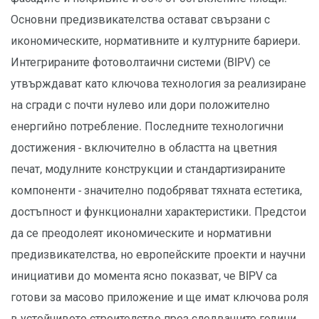
Основни предизвикателства остават свързани с
икономическите, нормативните и културните бариери.
Интегрираните фотоволтаични системи (BIPV) се
утвърждават като ключова технология за реализиране
на сгради с почти нулево или дори положително
енергийно потребление. Последните технологични
достижения - включително в областта на цветния
печат, модулните конструкции и стандартизираните
компоненти - значително подобряват тяхната естетика,
достъпност и функционални характеристики. Предстои
да се преодолеят икономическите и нормативни
предизвикателства, но европейските проекти и научни
инициативи до момента ясно показват, че BIPV са
готови за масово приложение и ще имат ключова роля
в устойчивото строителство през следващите години.