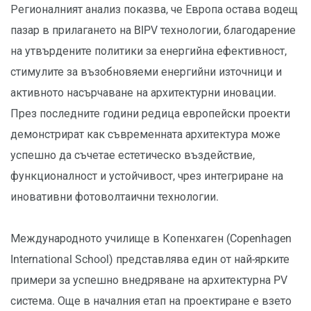
Регионалният анализ показва, че Европа остава водещ
пазар в прилагането на BIPV технологии, благодарение
на утвърдените политики за енергийна ефективност,
стимулите за възобновяеми енергийни източници и
активното насърчаване на архитектурни иновации.
През последните години редица европейски проекти
демонстрират как съвременната архитектура може
успешно да съчетае естетическо въздействие,
функционалност и устойчивост, чрез интегриране на
иновативни фотоволтаични технологии.
Международното училище в Копенхаген (Copenhagen
International School) представлява един от най-ярките
примери за успешно внедряване на архитектурна PV
система. Още в началния етап на проектиране е взето