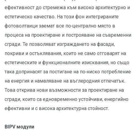
ефективност до стремежа към високо архитектурно и
естетическо качество. На този фон интегрираните
фотоволтаици заемат все по-централно място в
процеса на проектиране и построяване на съвременни
сгради. Те позволяват изграждането на фасади,
покриви и остъклявания, които не само отговарят на
естетическите и функционалните изисквания, но също
така допринасят за постигане на по-ниско потребление
на енергия и намаляване на въглеродния отпечатък.
Това открива нови възможности за проектиране на
сгради, които са едновременно устойчиви, енергийно
ефективни и с висока архитектурна стойност.
BIPV модули