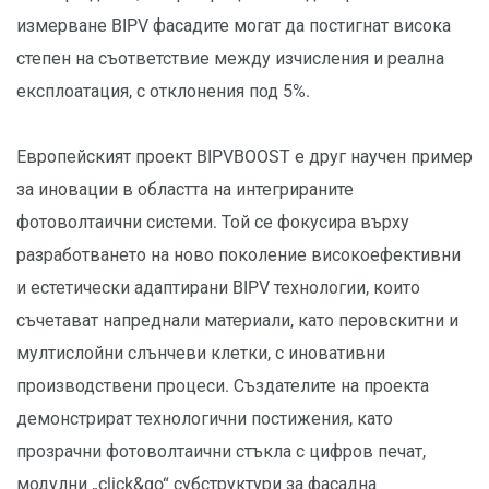
измерване BIPV фасадите могат да постигнат висока
степен на съответствие между изчисления и реална
експлоатация, с отклонения под 5%.
Европейският проект BIPVBOOST е друг научен пример
за иновации в областта на интегрираните
фотоволтаични системи. Той се фокусира върху
разработването на ново поколение високоефективни
и естетически адаптирани BIPV технологии, които
съчетават напреднали материали, като перовскитни и
мултислойни слънчеви клетки, с иновативни
производствени процеси. Създателите на проекта
демонстрират технологични постижения, като
прозрачни фотоволтаични стъкла с цифров печат,
модулни „click&go“ субструктури за фасадна