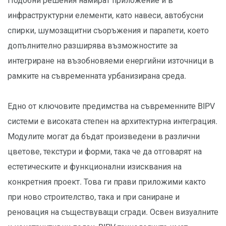
Подобни решения намират приложение и в
инфраструктурни елементи, като навеси, автобусни
спирки, шумозащитни съоръжения и парапети, което
допълнително разширява възможностите за
интегриране на възобновяеми енергийни източници в
рамките на съвременната урбанизирана среда.
Едно от ключовите предимства на съвременните BIPV
системи е високата степен на архитектурна интеграция.
Модулите могат да бъдат произведени в различни
цветове, текстури и форми, така че да отговарят на
естетическите и функционални изисквания на
конкретния проект. Това ги прави приложими както
при ново строителство, така и при саниране и
реновация на съществуващи сгради. Освен визуалните