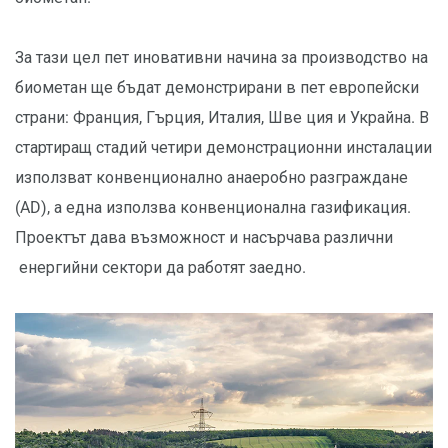
За тази цел пет иновативни начина за производство на
биометан ще бъдат демонстрирани в пет европейски
страни: Франция, Гърция, Италия, Шве ция и Украйна. В
стартиращ стадий четири демонстрационни инсталации
използват конвенционално анаеробно разграждане
(AD), а една използва конвенционална газификация.
Проектът дава възможност и насърчава различни
енергийни сектори да работят заедно.