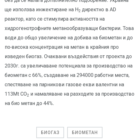
без да се налага допълнително подобрение. Украйна
ще използва инжектиране на H
директно в AD
2
реактор, като се стимулира активността на
хидрогенотрофните метанообразуващи бактерии. Това
води до общо увеличение на добива на биометан и до
по-висока концентрация на метан в крайния про
изведен биогаз. Очаквани въздействия от проекта до
2030г. са увеличаване потенциала за производство на
биометан с 66%, създаване на 294000 работни места,
спестяване на парникови газове екви валентни на
113Mt CO
и намаляване на разходите за производство
2
на био метан до 44%.
БИОГАЗ
БИОМЕТАН