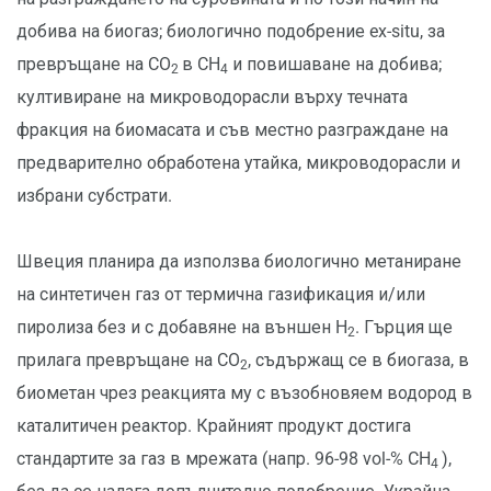
добива на биогаз; биологично подобрение ex-situ, за
превръщане на CO
в CH
и повишаване на добива;
2
4
култивиране на микроводорасли върху течната
фракция на биомасата и съв местно разграждане на
предварително обработена утайка, микроводорасли и
избрани субстрати.
Швеция планира да използва биологично метаниране
на синтетичен газ от термична газификация и/или
пиролиза без и с добавяне на външен H
. Гърция ще
2
прилага превръщане на CO
, съдържащ се в биогаза, в
2
биометан чрез реакцията му с възобновяем водород в
каталитичен реактор. Крайният продукт достига
стандартите за газ в мрежата (напр. 96-98 vol-% CH
),
4