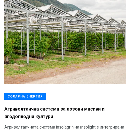
СОЛАРНА ЕНЕРГИЯ
Агриволтаична система за лозови масиви и
ягодоплодни култури
Агриволтаичната система insolagrin на Insolight е интегрирана