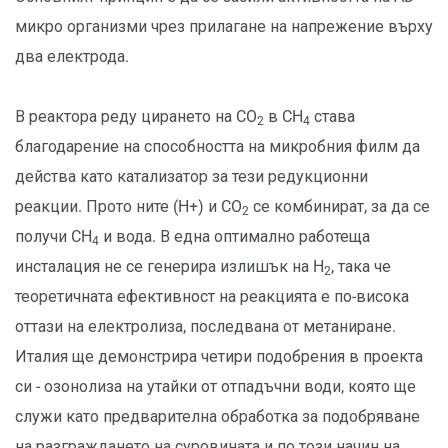
микро организми чрез прилагане на напрежение върху
два електрода.
В реактора реду цирането на CO
в CH
става
2
4
благодарение на способността на микробния филм да
действа като катализатор за тези редукционни
реакции. Прото ните (H+) и CO
се комбинират, за да се
2
получи CH
и вода. В една оптимално работеща
4
инсталация не се генерира излишък на H
, така че
2
теоретичната ефективност на реакцията е по-висока
оттази на електролиза, последвана от метаниране.
Италия ще демонстрира четири подобрения в проекта
си - озонолиза на утайки от отпадъчни води, която ще
служи като предварителна обработка за подобряване
на разграждането на суровината и по този начин на