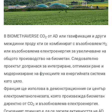
В BIOMETHAVERSE CO
от AD или газификация и други
2
междинни проду кти се комбинират с възобновяем H
2
или възобновяема електроенергия за увеличаване на
общото производство на биометан. Следователно
проектът допринася за интегриране, оптимизи ране и
модернизиране на функциите на енергийната система
като цяло.
Франция ще използва в демонстрационния си център
електрометаногенезата, която произвежда биометан
директно от CO
и възобновяема електроенергия.
2
Основният принцип е да се засили активността на AD