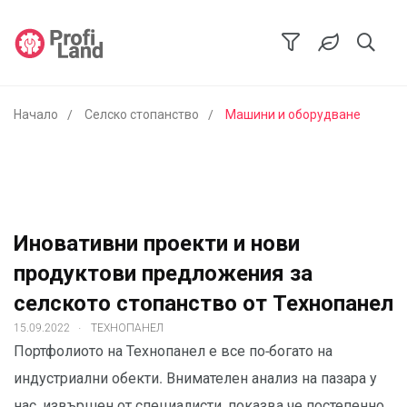
Начало
Селско стопанство
Машини и оборудване
Иновативни проекти и нови
продуктови предложения за
селското стопанство от Технопанел
.
15.09.2022
ТЕХНОПАНЕЛ
Портфолиото на Технопанел е все по-богато на
индустриални обекти. Внимателен анализ на пазара у
нас, извършен от специалисти, показва че постепенно