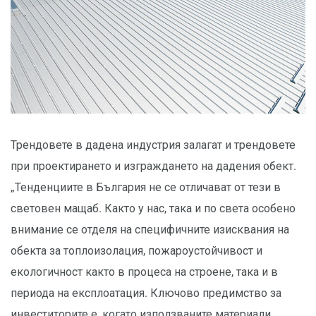
Трендовете в дадена индустрия залагат и трендовете
при проектирането и изграждането на дадения обект.
„Тенденциите в България не се отличават от тези в
световен мащаб. Както у нас, така и по света особено
внимание се отделя на специфичните изисквания на
обекта за топлоизолация, пожароустойчивост и
екологичност както в процеса на строене, така и в
периода на експлоатация. Ключово предимство за
инвеститорите е, когато използваните материали