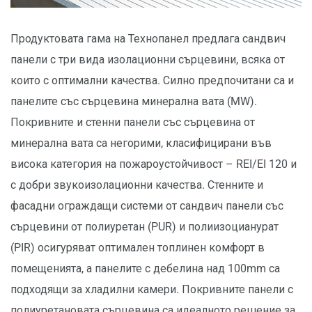
Продуктовата гама на Технопанел предлага сандвич
панели с три вида изолационни сърцевини, всяка от
които с оптимални качества. Силно предпочитани са и
панелите със сърцевина минерална вата (MW).
Покривните и стенни панели със сърцевина от
минерална вата са негорими, класифицирани във
висока категория на пожароустойчивост – REI/EI 120 и
с добри звукоизолационни качества. Стенните и
фасадни ограждащи системи от сандвич панели със
сърцевини от полиуретан (PUR) и полиизоцианурат
(PIR) осигуряват оптимален топлинен комфорт в
помещенията, а панелите с дебелина над 100mm са
подходящи за хладилни камери. Покривните панели с
полиуретановата сърцевина са идеалното решение за