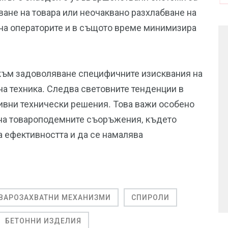
ване на товара или неочаквано разхлабване на
а на операторите и в същото време минимизира
към задоволяване специфичните изисквания на
на техника. Следва световните тенденции в
тивни технически решения. Това важи особено
 на товароподемните съоръжения, където
а ефективността и да се намалява
ВАРОЗАХВАТНИ МЕХАНИЗМИ
СПИРОЛИ
БЕТОННИ ИЗДЕЛИЯ