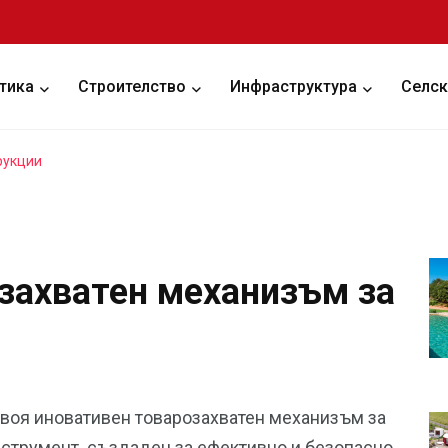
тика
Строителство
Инфраструктура
Селск
рукции
захватен механизъм за
воя иновативен товарозахватен механизъм за
нструмент, създаден за ефективно и безопасно