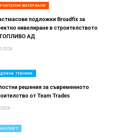
РОИТЕЛНИ МАТЕРИАЛИ
стмасови подложки Broadfix за
ектно нивелиране в строителството
 ТОПЛИВО АД
6.2026
ДЕМНА ТЕХНИКА
лостни решения за съвременното
оителство от Team Trades
.2026
АНСПОРТ