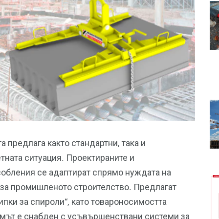
а предлага както стандартни, така и
ната ситуация. Проектираните и
обления се адаптират спрямо нуждата на
 за промишленото строителство. Предлагат
ипки за спироли“, като товароносимостта
змът е снабден с усъвършенствани системи за