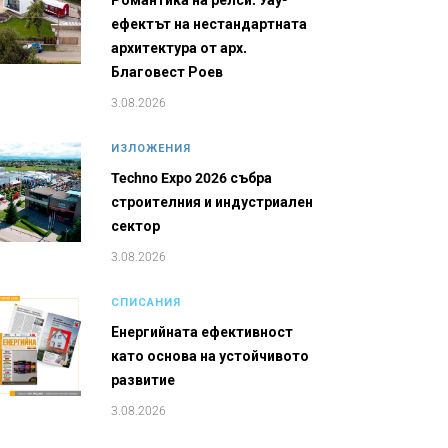
Романтика на релси: Уау-
ефектът на нестандартната
архитектура от арх.
Благовест Роев
3.08.2026
ИЗЛОЖЕНИЯ
Techno Expo 2026 събра
строителния и индустриален
сектор
3.08.2026
СПИСАНИЯ
Енергийната ефективност
като основа на устойчивото
развитие
3.08.2026