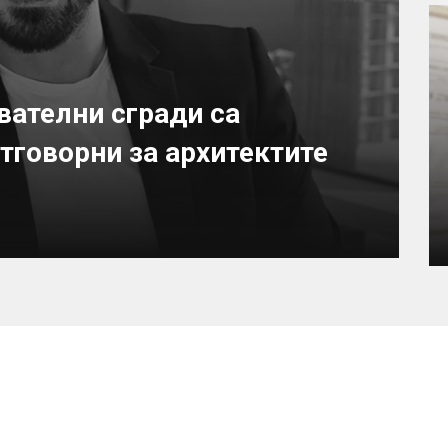
вателни сгради са
тговорни за архитектите