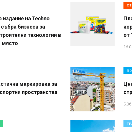
СТ
 издание на Techno
Пла
 събра бизнеса за
кор
троителни технологии в
от
о място
16.0
ПО
стична маркировка за
Ця
 спортни пространства
стр
5.06
ТР