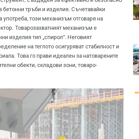
а бетонни тръби и изделия. Съчетавайки
 употреба, този механизъм отговаря на
ектор. Товарозахватният механизъм е
нни изделия тип „спирол“. Неговият
еделение на теглото осигуряват стабилност и
иала. Това го прави идеален за натоварените
телни обекти, складови зони, товаро-