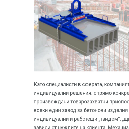
Като специалисти в сферата, компаният
индивидуални решения, спрямо конкрет
произвеждани товарозахватни приспос
всеки един завод за бетонови изделия
индивидуални и работещи „тандем“, „щ
зависи от нуждите на клиента. Механи