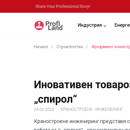
Share Your Professional Story!
Индустрия
Енерге
Начало
Строителство
Фундамент и конст
Иновативен товаро
„спирол“
.
24.02.2025
КРАНОСТРОЕНЕ - ИНЖЕНЕРИНГ
Краностроене инженеринг представя с
работа със „спирол“ - специализиран и