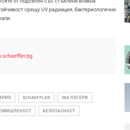
усите от подсилен със стъклени влакна
тойчивост срещу UV радиация, бактериологични
кали.
schaeffler.bg
АРИЯ
SCHAEFFLER
INA ЛАГЕРИ
ПРОМИШЛЕНОСТ
БЕЗОПАСНОСТ