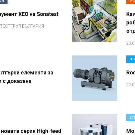
ОЛ
РО
умент XEO на Sonatest
Kaw
ро
ТЕСТГРУП БЪЛГАРИЯ
от
23.0
ПО
лтърни елементи за
Ro
и с доказана
22.0
СП
 новата серия High-feed
Mоб