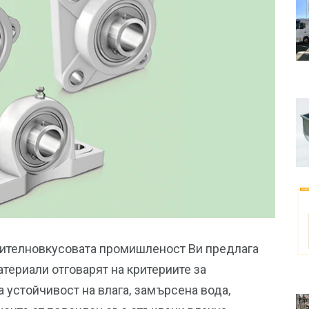
анителновкусовата промишленост Ви предлага
териали отговарят на критериите за
а устойчивост на влага, замърсена вода,