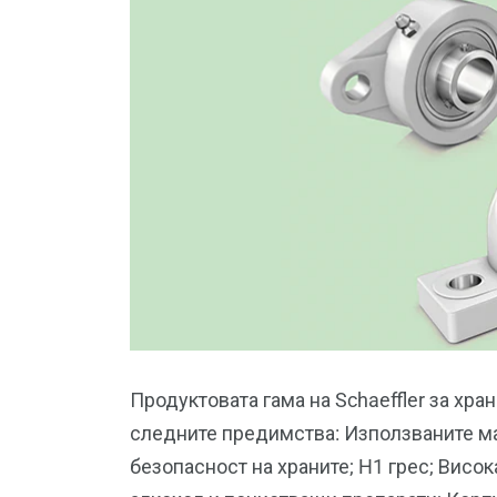
Продуктовата гама на Schaeffler за хр
следните предимства: Използваните ма
безопасност на храните; H1 грес; Висок