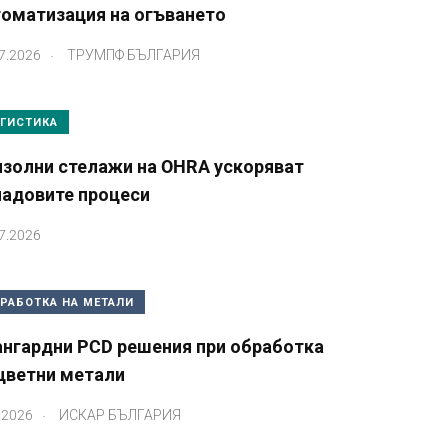
томатизация на огъването
.
7.2026
ТРУМПФ БЪЛГАРИЯ
ГИСТИКА
нзолни стелажи на OHRA ускоряват
ладовите процеси
7.2026
РАБОТКА НА МЕТАЛИ
ангардни PCD решения при обработка
цветни метали
.
.2026
ИСКАР БЪЛГАРИЯ