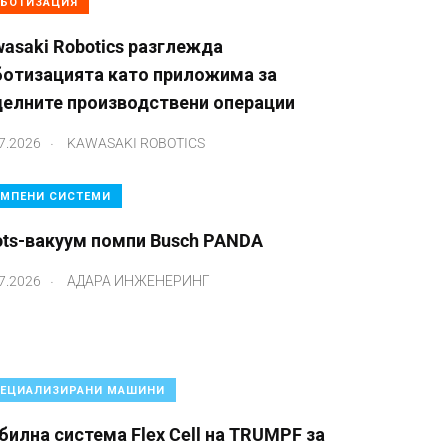
БОТИЗАЦИЯ
asaki Robotics разглежда
ботизацията като приложима за
делните производствени операции
.
7.2026
KAWASAKI ROBOTICS
МПЕНИ СИСТЕМИ
ots-вакуум помпи Busch PANDA
.
7.2026
АДАРА ИНЖЕНЕРИНГ
ЕЦИАЛИЗИРАНИ МАШИНИ
илна система Flex Cell на TRUMPF за