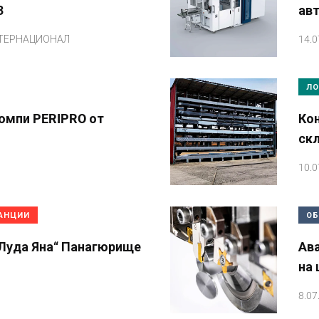
3
ав
ТЕРНАЦИОНАЛ
14.0
ЛО
омпи PERIPRO от
Ко
ск
10.0
ТАНЦИИ
ОБ
Луда Яна“ Панагюрище
Ав
на 
8.07