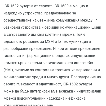
ICR-1602 рутерът от серията ICR-1600 е мощно и
надеждно устройство, предназначено за
осъществяване на безжична комуникация между IP
базирани устройства и серийни комуникационни шини
в свързването им към клетъчна мрежа. Той е
идеалното решение за M2M и IoT комуникация в
разнообразни приложения. Някои от тези приложения
включват информационни стендове, индустриални
компютърни системи, човекомашинен интерфейс
(HMI), системи за контрол на трафика, измервателни и
мониторингови уреди и много други. Благодарение на
своята гъвкавост и адаптивност, ICR-1602 рутерът
може да бъде интегриран във всякакви индустриални
мрежи подсигурявайки надеждна и ефикасна
комуникация на ниска цена.