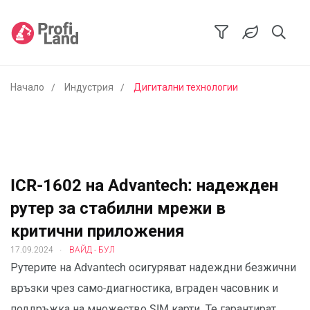
Начало
Индустрия
Дигитални технологии
ICR-1602 на Advantech: надежден
рутер за стабилни мрежи в
критични приложения
.
17.09.2024
ВАЙД - БУЛ
Рутерите на Advantech осигуряват надеждни безжични
връзки чрез само-диагностика, вграден часовник и
поддръжка на множество SIM карти. Те гарантират