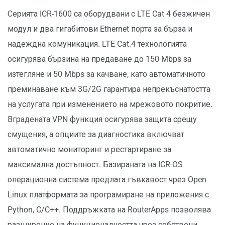
Серията ICR-1600 са оборудвани с LTE Cat 4 безжичен
модул и два гигабитови Ethernet порта за бърза и
надеждна комуникация. LTE Cat.4 технологията
осигурява бързина на предаване до 150 Mbps за
изтегляне и 50 Mbps за качване, като автоматичното
преминаване към 3G/2G гарантира непрекъснатостта
на услугата при изменението на мрежовото покритие.
Вградената VPN функция осигурява защита срещу
смущения, а опциите за диагностика включват
автоматично мониторинг и рестартиране за
максимална достъпност. Базираната на ICR-OS
операционна система предлага гъвкавост чрез Open
Linux платформата за програмиране на приложения с
Python, C/C++. Поддръжката на RouterApps позволява
разширение на функционалността чрез собствени