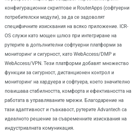
конфигурационни скриптове и RouterApps (софтуерни
потребителски модули), за да се задоволят
специфичните изисквания на всяко приложение. ICR-
OS служи като мощен шлюз при интегриране на
рутерите в допълнителни софтуерни платформи за
мониторинг и сигурност, като WebAccess/DMP и
WebAccess/VPN. Тези платформи добавят множество
функции за сигурност, дистанционен контрол и
мониторинг на хардуера и софтуера, което значително
повишава стабилността, комфорта и ефективността на
работата в управляваните мрежи. Благодарение на
тази адаптивност и гъвкавост, рутерите Advantech са
идеалното решение за съвременните изисквания на
индустриалната комуникация.