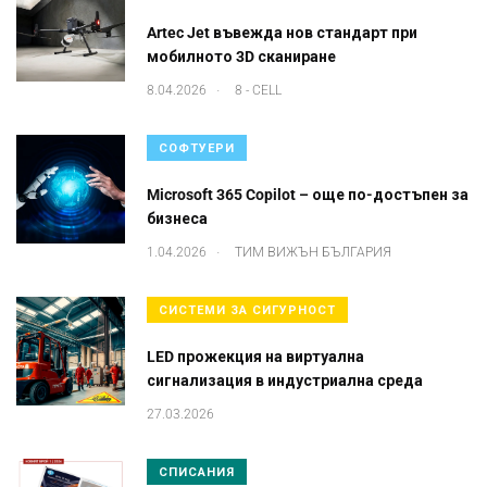
Artec Jet въвежда нов стандарт при
мобилното 3D сканиране
.
8.04.2026
8 - CELL
СОФТУЕРИ
Microsoft 365 Copilot – още по-достъпен за
бизнеса
.
1.04.2026
ТИМ ВИЖЪН БЪЛГАРИЯ
СИСТЕМИ ЗА СИГУРНОСТ
LED прожекция на виртуална
сигнализация в индустриална среда
27.03.2026
СПИСАНИЯ