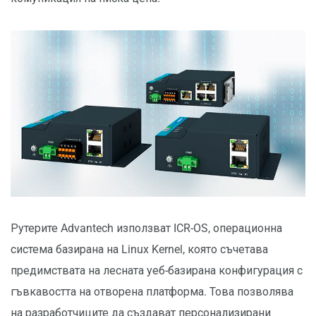
Рутерите Advantech използват ICR-OS, операционна
система базирана на Linux Kernel, която съчетава
предимствата на лесната уеб-базирана конфигурация с
гъвкавостта на отворена платформа. Това позволява
на разработчиците да създават персонализирани