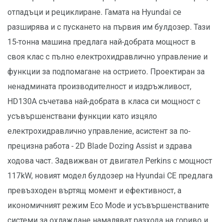
отпадъци и рециклиране. Гамата на Hyundai се
разширява и с пускането на първия им булдозер. Тази
15-тонна машина предлага най-добрата мощност в
своя клас с пълно електрохидравлично управление и
функции за подпомагане на острието. Проектиран за
ненадмината производителност и издръжливост,
HD130A съчетава най-добрата в класа си мощност с
усъвършенствани функции като изцяло
електрохидравлично управление, асистент за по-
прецизна работа - 2D Blade Dozing Assist и здрава
ходова част. Задвижван от двигател Perkins с мощност
117kW, новият модел булдозер на Hyundai CE предлага
превъзходен въртящ момент и ефективност, а
икономичният режим Eco Mode и усъвършенстваните
системи за охлаждане намаляват разхода на гориво и