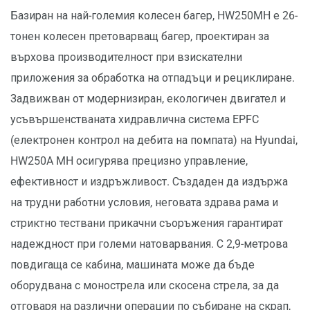
Базиран на най-големия колесен багер, HW250MH е 26-
тонен колесен претоварващ багер, проектиран за
върхова производителност при взискателни
приложения за обработка на отпадъци и рециклиране.
Задвижван от модернизиран, екологичен двигател и
усъвършенстваната хидравлична система EPFC
(електронен контрол на дебита на помпата) на Hyundai,
HW250A MH осигурява прецизно управление,
ефективност и издръжливост. Създаден да издържа
на трудни работни условия, неговата здрава рама и
стриктно тествани прикачни съоръжения гарантират
надеждност при големи натоварвания. С 2,9-метрова
повдигаща се кабина, машината може да бъде
оборудвана с монострела или скосена стрела, за да
отговаря на различни операции по събиране на скрап,