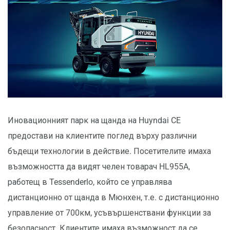
Иновационният парк на щанда на Huyndai CE
предостави на клиентите поглед върху различни
бъдещи технологии в действие. Посетителите имаха
възможността да видят челен товарач HL955A,
работещ в Tessenderlo, който се управлява
дистанционно от щанда в Мюнхен, т.е. с дистанционно
управление от 700км, усъвършенствани функции за
безопасност. Клиентите имаха възможност да се