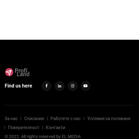
Find us here
За нас
Списания
Работете с нас
Условия за ползване
Поверителност
Контакти
© 2022. All rights reserved by
EL MEDIA