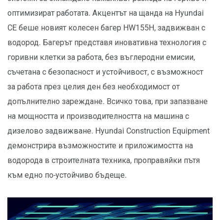
оптимизират работата. Акцентът на щанда на Hyundai
CE беше новият колесен багер HW155H, задвижван с
водород. Багерът представя иновативна технология с
горивни клетки за работа, без въглеродни емисии,
съчетана с безопасност и устойчивост, с възможност
за работа през целия ден без необходимост от
допълнително зареждане. Всичко това, при запазване
на мощността и производителността на машина с
дизелово задвижване. Hyundai Construction Equipment
демонстрира възможности­те и приложимостта на
водорода в строителната техника, проправяйки пътя
към едно по-устойчиво бъдеще.