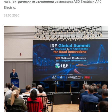
на електрическите съчленени самосвали A30 Electric и A40
Electric.
22.06.2026