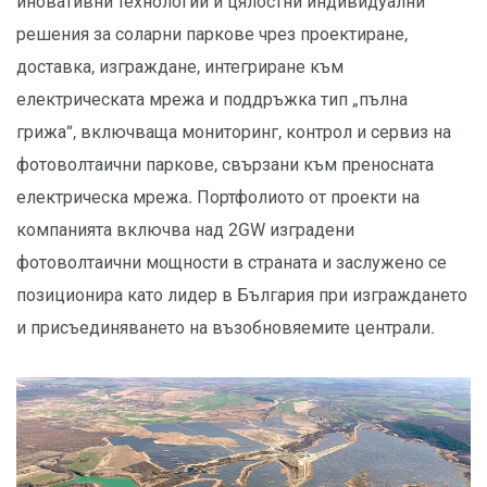
иновативни технологии и цялостни индивидуални
решения за соларни паркове чрез проектиране,
доставка, изграждане, интегриране към
електрическата мрежа и поддръжка тип „пълна
грижа“, включваща мониторинг, контрол и сервиз на
фотоволтаични паркове, свързани към преносната
електрическа мрежа. Портфолиото от проекти на
компанията включва над 2GW изградени
фотоволтаични мощности в страната и заслужено се
позиционира като лидер в България при изграждането
и присъединяването на възобновяемите централи.