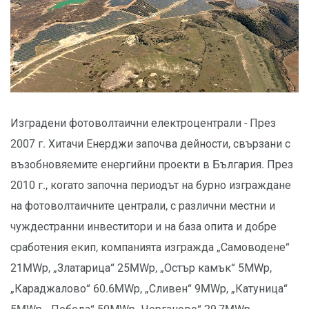
Изградени фотоволтаични електроцентрали - През
2007 г. Хитачи Енерджи започва дейности, свързани с
възобновяемите енергийни проекти в България. През
2010 г., когато започна периодът на бурно изграждане
на фотоволтаичните централи, с различни местни и
чуждестранни инвеститори и на база опита и добре
сработения екип, компанията изгражда „Самоводене“
21MWр, „Златарица“ 25MWр, „Остър камък“ 5МWр,
„Караджалово“ 60.6MWр, „Сливен“ 9MWр, „Катуница“