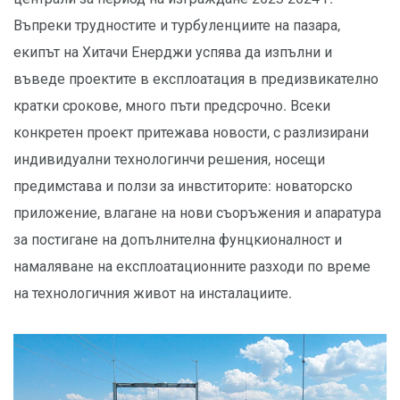
Въпреки трудностите и турбуленциите на пазара,
екипът на Хитачи Енерджи успява да изпълни и
въведе проектите в експлоатация в предизвикателно
кратки срокове, много пъти предсрочно. Всеки
конкретен проект притежава новости, с разлизирани
индивидуални технологинчи решения, носещи
предимстава и ползи за инвститорите: новаторско
приложение, влагане на нови съоръжения и апаратура
за постигане на допълнителна фунцкионалност и
намаляване на експлоатационните разходи по време
на технологичния живот на инсталациите.