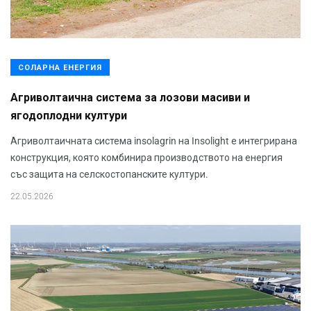
СОЛАРНА ЕНЕРГИЯ
Агриволтаична система за лозови масиви и
ягодоплодни култури
Агриволтаичната система insolagrin на Insolight е интегрирана
конструкция, която комбинира производството на енергия
със защита на селскостопанските култури.
22.05.2026