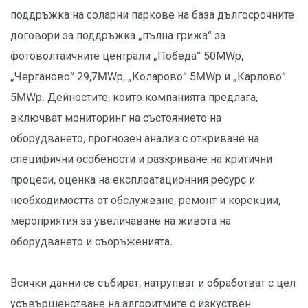
поддръжка на соларни паркове на база дългосрочните
договори за поддръжка „пълна грижа“ за
фотоволтаичните централи „Победа“ 50МWр,
„Черганово“ 29,7MWр, „Коларово“ 5MWр и „Карлово“
5MWр. Дейностите, които компанията предлага,
включват мониторинг на състоянието на
оборудването, прогнозен анализ с откриване на
специфични особености и разкриване на критични
процеси, оценка на експлоатационния ресурс и
необходимостта от обслужване, ремонт и корекции,
мероприятия за увеличаване на живота на
оборудването и съоръженията.
Всички данни се събират, натрупват и обработват с цел
усъвършенстване на алгоритмите с изкуствен