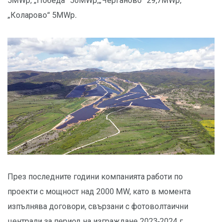
5MWр, „Победа“ 50МWр,„Черганово“ 29,7MWр,
„Коларово“ 5MWр.
През последните години компанията работи по
проекти с мощност над 2000 MW, като в момента
изпълнява договори, свързани с фотоволтаични
централи за период на изграждане 2023-2024 г.