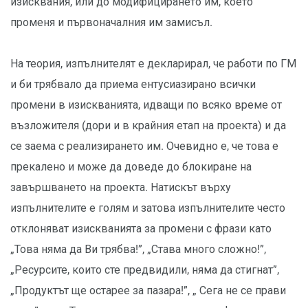
изисквания, или до модифицирането им, което
променя и първоначалния им замисъл.
На теория, изпълнителят е декларирал, че работи по ГМ
и би трябвало да приема ентусиазирано всички
промени в изискванията, идващи по всяко време от
възложителя (дори и в крайния етап на проекта) и да
се заема с реализирането им. Очевидно е, че това е
прекалено и може да доведе до блокиране на
завършването на проекта. Натискът върху
изпълнителите е голям и затова изпълнителите често
отклоняват изискванията за промени с фрази като
„Това няма да Ви трябва!”, „Става много сложно!”,
„Ресурсите, които сте предвидили, няма да стигнат”,
„Продуктът ще остарее за пазара!”, „ Сега не се прави