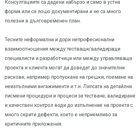
Консултациите са дадени набързо и само в устна
форма или са лошо документирани и не са много
полезни в дълговременен план.
Тесните неформални и дори непрофесионални
взаимоотношения между тестващи/валидиращи
специалисти и разработчици или между управляващи
проекта и клиента могат да доведат до значителни
рискове, например пропускане на грешки, поемане на
неизпълними ангажименти и т.н. Липсата на детайлни
писмени процедури и процеси за тестване, валидиране
и качествен контрол води до изпълнение на проекта с
много скрити дефекти, което е неприемливо за
критичните приложения.