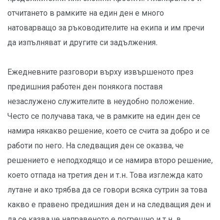
отчитането в рамките на един ден е много
натоварващо за ръководителите на екипа и им пречи
да изпълняват и другите си задължения.
Ежедневните разговори върху извършеното през
предишния работен ден понякога поставя
незаслужено служителите в неудобно положение.
Често се получава така, че в рамките на един ден се
намира някакво решение, което се счита за добро и се
работи по него. На следващия ден се оказва, че
решението е неподходящо и се намира второ решение,
което отпада на третия ден и т.н. Това изглежда като
лутане и ако трябва да се говори всяка сутрин за това
какво е правено предишния ден и на следващия ден и
да се казва че направеното е погрешно и т.н. в