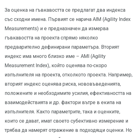
За оценка на гъвкавостта се предлагат два индекса
със сходни имена. Първият се нарича AIM (Agility Index
Measurements) и е предназначен да измерва
гъвкавостта на проекта спрямо няколко
предварително дефинирани параметъра. Вторият
индекс има много близко име – AMI (Agility
Measurement Index), който оценява по-скоро
изпълнителя на проекта, отколкото проекта. Например,
вторият индекс оценява риска, нововъведенията,
положените и необходимите усилия, ефективността на
взаимодействията и др. фактори вътре в екипа на
изпълнителя. Както параметрите, така и оценките,
които се дават, имат своето субективно измерение и
трябва да намерят отражение в подходящи оценки. Но