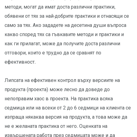
методи, могат да имат доста различни практики,
обявени от тях за най-добрите практики и отнасящи се
само за тях. Ако зададете на десетина души въпроса
какво според тях са гъвкавите методи и практики и
как ги прилагат, може да получите доста различни
отговори, които е трудно да се сравнят по
ефективност.
Липсата на ефективен контрол върху версиите на
продукта (проекта) може лесно да доведе до
непоправим хаос в проекта. На практика всяка
седмица или на всеки от 2 до 6 седмици на клиента се
изпраща някаква версия на продукта, а това може да
не е желаната практика от него. Оценката на
извършената работа през седмицата може и да