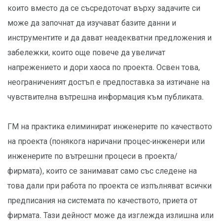
които вместо да се съсредоточат върху задачите си
може да започнат да изучават базите данни и
инструментите и да дават неадекватни предложения и
забележки, които още повече да увеличат
напрежението и дори хаоса по проекта. Освен това,
неограниченият достъп е предпоставка за изтичане на
чувствителна вътрешна информация към публиката.
ГМ на практика елиминират инженерите по качеството
на проекта (понякога наричани процес-инженери или
инженерите по вътрешни процеси в проекта/
фирмата), които се занимават само със следене на
това дали при работа по проекта се изпълняват всички
предписания на системата по качеството, приета от
фирмата. Тази дейност може да изглежда излишна или