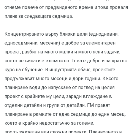
отнеме повече от предвиденото време и това проваля
плана за следващата седмица.
Концентрирането върху близки цели (еднодневни,
едноседмични, месечни) е добре за елементарен
проект, разбит на много малки и много ясни задачи,
което не винаги е възможно. Това е добро и за кратък
курс на обучение. В индустрията обаче, проектите
продължават много месеци и дори години. Късото
планиране води до изпускане от поглед на целия
проект с крайните му цели, заради вглеждане в
отделни детайли и групи от детайли. ГМ правят
планиране в рамките от една седмица до един месец,
което е крайно недостатъчно за големи,
продължителни или сложни проекти. Планирането и