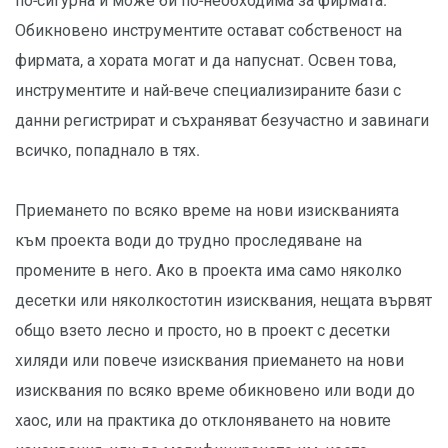
по-сигурна и може би по-необходима за фирмата.
Обикновено инструментите остават собственост на
фирмата, а хората могат и да напуснат. Освен това,
инструментите и най-вече специализираните бази с
данни регистрират и съхраняват безучастно и завинаги
всичко, попаднало в тях.
Приемането по всяко време на нови изискванията
към проекта води до трудно проследяване на
промените в него. Ако в проекта има само няколко
десетки или няколкостотин изисквания, нещата вървят
общо взето лесно и просто, но в проект с десетки
хиляди или повече изисквания приемането на нови
изисквания по всяко време обикновено или води до
хаос, или на практика до отклоняването на новите