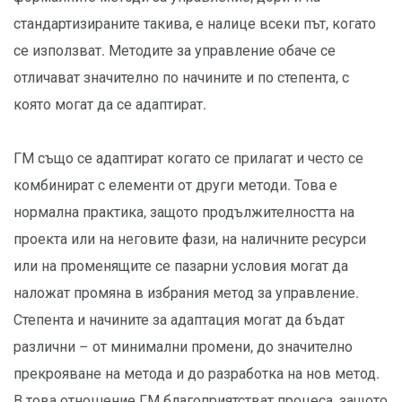
стандартизираните такива, е налице всеки път, когато
се използват. Методите за управление обаче се
отличават значително по начините и по степента, с
която могат да се адаптират.
ГМ също се адаптират когато се прилагат и често се
комбинират с елементи от други методи. Това е
нормална практика, защото продължителността на
проекта или на неговите фази, на наличните ресурси
или на променящите се пазарни условия могат да
наложат промяна в избрания метод за управление.
Степента и начините за адаптация могат да бъдат
различни – от минимални промени, до значително
прекрояване на метода и до разработка на нов метод.
В това отношение ГМ благоприятстват процеса, защото