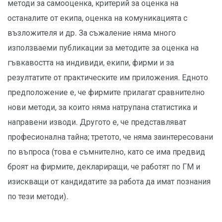
методи за самооценка, критерий за оценка на
останалите от екипа, оценка на комуникацията с
възложителя и др. За съжаление няма много
използваеми публикации за методите за оценка на
гъвкавостта на индивиди, екипи, фирми и за
резултатите от практическите им приложения. Едното
предположение е, че фирмите прилагат сравнително
нови методи, за които няма натрупана статистика и
направени изводи. Другото е, че представляват
професионална тайна; третото, че няма заинтересовани
по въпроса (това е съмнително, като се има предвид
броят на фирмите, деклариращи, че работят по ГМ и
изискващи от кандидатите за работа да имат познания
по тези методи).