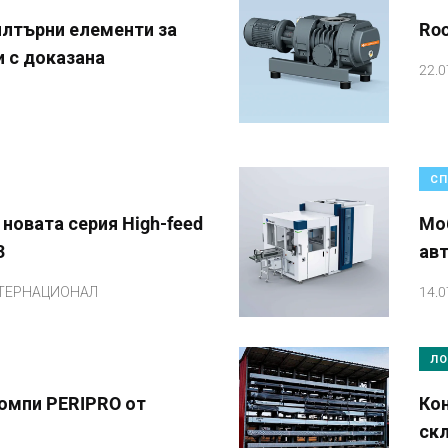
лтърни елементи за
Ro
и с доказана
22.0
СП
 новата серия High-feed
Mоб
3
ав
ТЕРНАЦИОНАЛ
14.0
ЛО
омпи PERIPRO от
Ко
ск