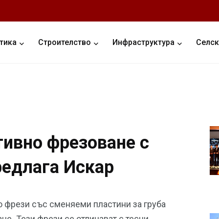
тика
Строителство
Инфраструктура
Селск
тивно фрезоване с
редлага Искар
 фрези със сменяеми пластини за груба
не. Тези фрези се отличават с тесни