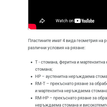
Пластините имат 4 вида геометрия на р
различни условия на рязане:
T - стомана, феритна и мартензитна
стомана;
HP – аустенитна неръждаема стома
RM-T – прекъснато рязане за обрабо
и мартензитна неръждаема стомана,
RM-HP – прекъснато рязане за обра
неръждаема стомана и високотемп