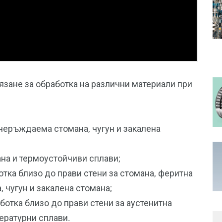
язане за обработка на различни материали при
 неръждаема стомана, чугун и закалена
на и термоустойчиви сплави;
тка близо до прави стени за стомана, феритна
 чугун и закалена стомана;
ботка близо до прави стени за аустенитна
ературни сплави.