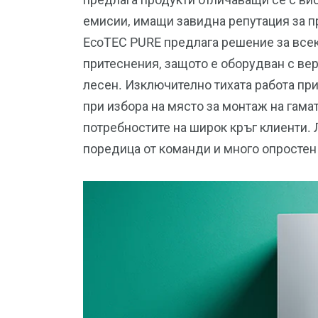
емисии, имащи завидна репутация за п
EcoTEC PURE предлага решение за всеки
притеснения, защото е оборудван с ве
лесен. Изключително тихата работа при
при избора на място за монтаж на гама
потребностите на широк кръг клиенти. 
поредица от команди и много опростен