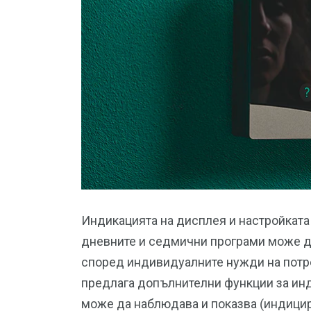
Индикацията на дисплея и настройката 
дневните и седмични програми може д
според индивидуалните нужди на потр
предлага допълнителни функции за инд
може да наблюдава и показва (индицир