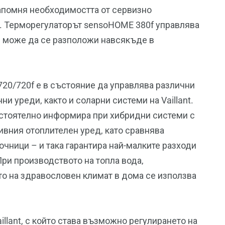
апомня необходимостта от сервизно
. Терморегулаторът sensoHOME 380f управлява
и може да се разположи навсякъде в
20/720f е в състояние да управлява различни
и уреди, както и соларни системи на Vaillant.
остоятелно информира при хибридни системи с
ивния отоплителен уред, като сравнява
очници – и така гарантира най-малките разходи
ри производството на топла вода,
то на здравословен климат в дома се използва
illant, с който става възможно регулирането на