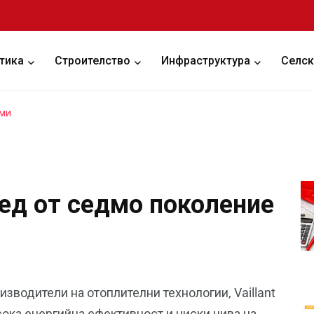
тика
Строителство
Инфраструктура
Селск
еми
ред от седмо поколение
зводители на отоплителни технологии, Vaillant
ока енергийна ефективност и ниски нива на