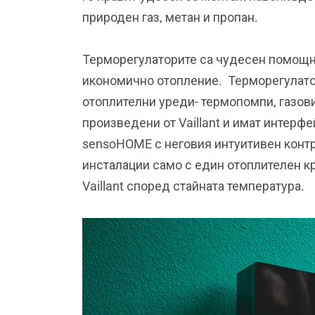
природен газ, метан и пропан.
Терморегулаторите са чудесен помощни
икономично отопление. Терморегулатори
отоплителни уреди- термопомпи, газови
произведени от Vaillant и имат интерф
sensoHOME с неговия интуитивен конт
инсталации само с един отоплителен к
Vaillant според стайната температура.