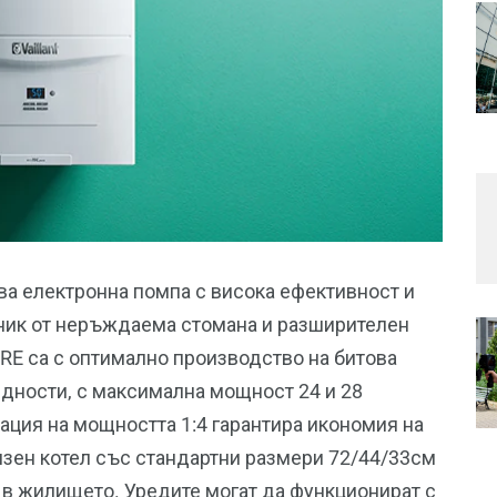
ва електронна помпа с висока ефективност и
ник от неръждаема стомана и разширителен
URE са с оптимално производство на битова
идности, с максимална мощност 24 и 28
ация на мощността 1:4 гарантира икономия на
нзен котел със стандартни размери 72/44/33см
 в жилището. Уредите могат да функционират с