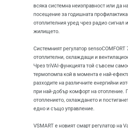
всяка системна неизправност или да н
посещение за годишната профилактика
отоплителния уред чрез радио сигнал 
жилището.
Системният регулатор sensoCOMFORT 7
отоплителни, охлаждащи и вентилационн
Чрез triVAI-функцията той съвсем сам
термопомпа кой в момента е най-ефект
разходите на различните енергийни изт
при най-добър комфорт на отопление. П
отоплението, охлаждането и постигане
едно и също управление.
VSMART е новият смарт регулатор на Va