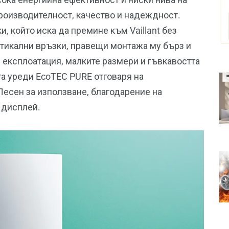
роизводителност, качество и надеждност.
, който иска да премине към Vaillant без
ртикални връзки, правещи монтажа му бърз и
 експлоатация, малките размери и гъвкавостта
та уреди EcoTEC PURE отговаря на
Лесен за използване, благодарение на
 дисплей.