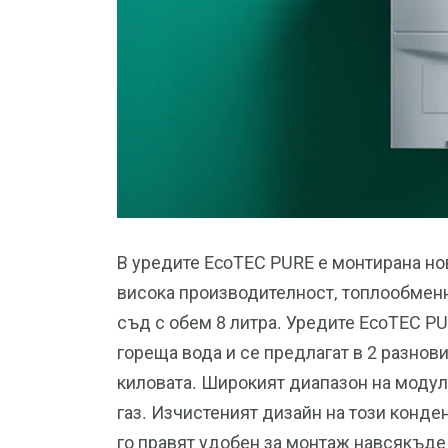
В уредите EcoTEC PURE е монтирана но
висока производителност, топлообмен
съд с обем 8 литра. Уредите EcoTEC P
гореща вода и се предлагат в 2 разнов
киловата. Широкият диапазон на модул
газ. Изчистеният дизайн на този конде
го правят удобен за монтаж навсякъде