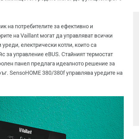
к на потребителите за ефективно и
те на Vaillant могат да управляват всички
 уреди, електрически котли, които са
ейс за управление eBUS. Стайният термостат
ролен панел предлага идеалното решение за
ръг. SensoHOME 380/380f управлява уредите на