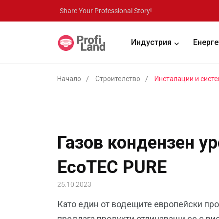
Share Your Professional Story!
Индустрия
Енерге
Начало
Строителство
Инсталации и сист
Газов кондензен у
EcoTEC PURE
25.10.2023
Като един от водещите европейски прои
предлага продукти отличаващи се с вис