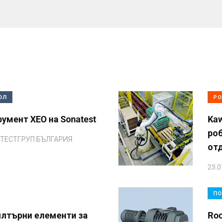
ОЛ
РО
умент XEO на Sonatest
Kaw
ро
ТЕСТГРУП БЪЛГАРИЯ
от
23.0
ПО
лтърни елементи за
Ro