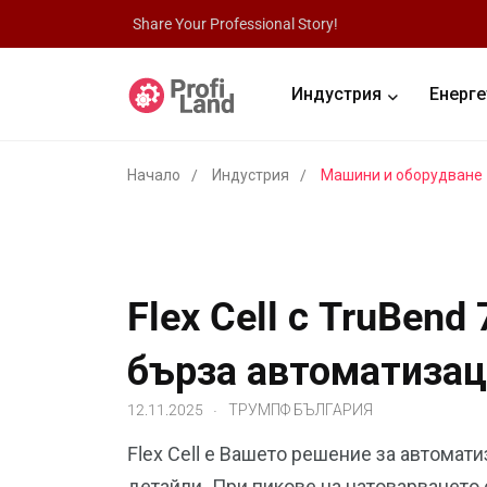
Share Your Professional Story!
Индустрия
Енерге
Начало
Индустрия
Машини и оборудване
Flex Cell с TruBen
бърза автоматиза
.
12.11.2025
ТРУМПФ БЪЛГАРИЯ
Flex Cell е Вашето решение за автомат
детайли. При пикове на натоварването 