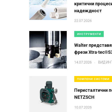
критични процес
надеждност
22.07.2026
ИНСТРУМЕНТИ
Walter представя
фрези Xtra·tec®S
.
14.07.2026
ВИД ИН
ПОМПЕНИ СИСТЕМИ
Перисталтични п
NETZSCH
10.07.2026