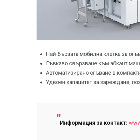
Най-бързата мобилна клетка за огъ
Гъвкаво свързване към абкант маши
Автоматизирано огъване в компакт
Удвоен капацитет за зареждане, по
Информация за контакт:
www