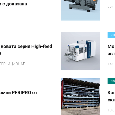
и с доказана
22.0
СП
 новата серия High-feed
Mоб
3
ав
ТЕРНАЦИОНАЛ
14.0
ЛО
омпи PERIPRO от
Ко
ск
10.0