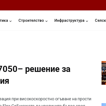
тика
Строителство
Инфраструктура
Селск
d 7050– решение за
ция
изация при високоскоростно огъване на прости
с Flex Cell можете да увеличите бързо своя