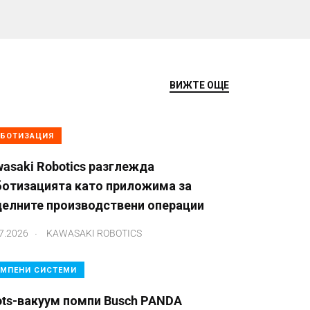
ВИЖТЕ ОЩЕ
БОТИЗАЦИЯ
asaki Robotics разглежда
ботизацията като приложима за
делните производствени операции
.
7.2026
KAWASAKI ROBOTICS
МПЕНИ СИСТЕМИ
ots-вакуум помпи Busch PANDA