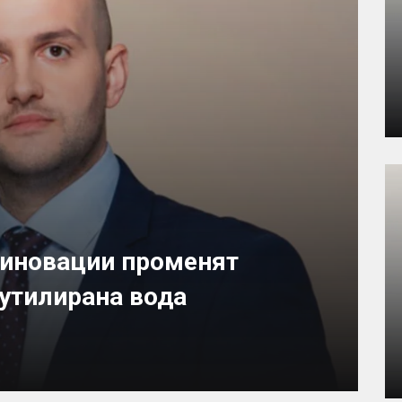
 иновации променят
бутилирана вода