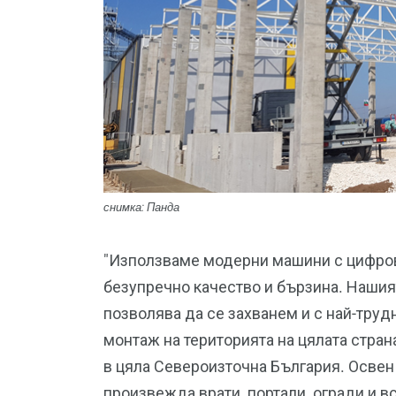
снимка: Панда
"Използваме модерни машини с цифров
безупречно качество и бързина. Нашият
позволява да се захванем и с най-тру
монтаж на територията на цялата стран
в цяла Североизточна България. Осве
произвежда врати, портали, огради и в