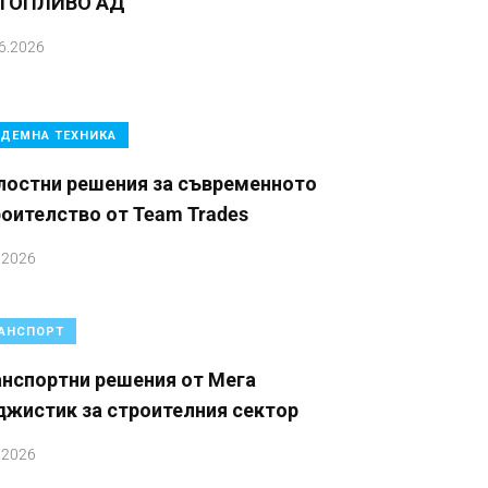
 ТОПЛИВО АД
6.2026
ДЕМНА ТЕХНИКА
лостни решения за съвременното
оителство от Team Trades
.2026
АНСПОРТ
анспортни решения от Мега
джистик за строителния сектор
.2026