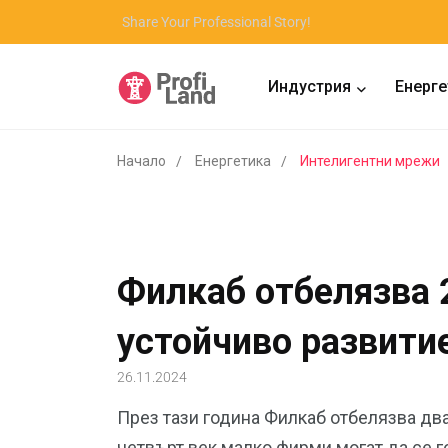
Share Your Professional Story!
Индустрия
Енерге
Начало
Енергетика
Интелигентни мрежи
Филкаб отбелязва 
устойчиво развити
26.11.2024
През тази година Филкаб отбелязва два
четвърт век малко фирми могат да се г