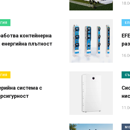
18.0
РГИЯ
ЕЛ
зработва контейнерна
EFE
а енергийна плътност
ра
16.0
РГИЯ
СЪ
ерийна система с
Сис
ерсигурност
нис
11.0
МО