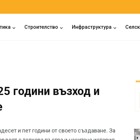
тика
Строителство
Инфраструктура
Селск
25 години възход и
е
десет и пет години от своето създаване. За
ордеят с толкова пъстра и наситена история,