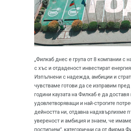
„Филкаб днес е група от 8 компании с 
с хъс и отдаденост инвестират енергия
Изпълнени с надежда, амбиции и страт
чувстваме готови да се изправим пред
години каузата на Филкаб е да доставя
удовлетворяващи и най-строгите потре
дейността ни, отдавна надхвърлихме п
увереност и амбиция и знаем, че имаме
постигнем“, категорични са от фирма Ф