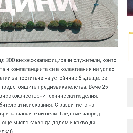
над 300 висококвалифицирани служители, които
та и компетенциите си в колективния ни успех.
егии за постигане на устойчиво бъдеще, се
 предстоящите предизвикателства. Вече 25
 висококачествени технически изделия,
бителски изисквания. С развитието на
ървоначалните ни цели. Гледаме напред с
 още много какво да дадем и какво да
илкаб.