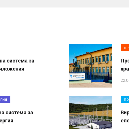
ПР
на система за
Пр
риложения
хр
22.0
РГИЯ
ПО
на система за
Вир
ергия
ел