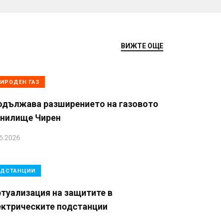
ВИЖТЕ ОЩЕ
ИРОДЕН ГАЗ
одължава разширението на газовото
анилище Чирен
6.2026
ДСТАНЦИИ
туализация на защитите в
ектрическите подстанции