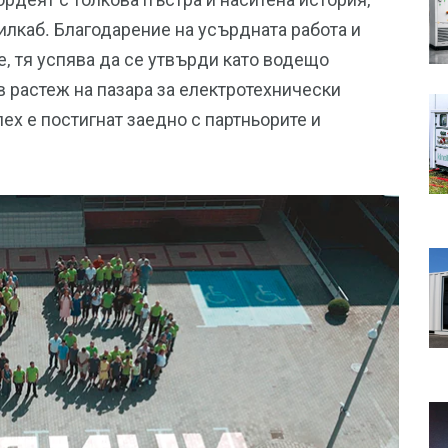
илкаб. Благодарение на усърдната работа и
е, тя успява да се утвърди като водещо
в растеж на пазара за електротехнически
пех е постигнат заедно с партньорите и