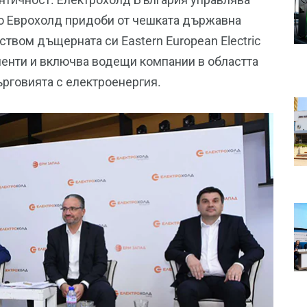
то Еврохолд придоби от чешката държавна
твом дъщерната си Eastern European Electric
иенти и включва водещи компании в областта
ърговията с електроенергия.