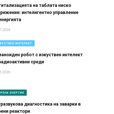
итализацията на таблата ниско
режение: интелигентно управление
енергията
7.2026
КУСТВЕН ИНТЕЛЕКТ
аноиден робот с изкуствен интелект
радиоактивни среди
6.2026
РЕНА ЕНЕРГИЯ
развукова диагностика на заварки в
рени реактори