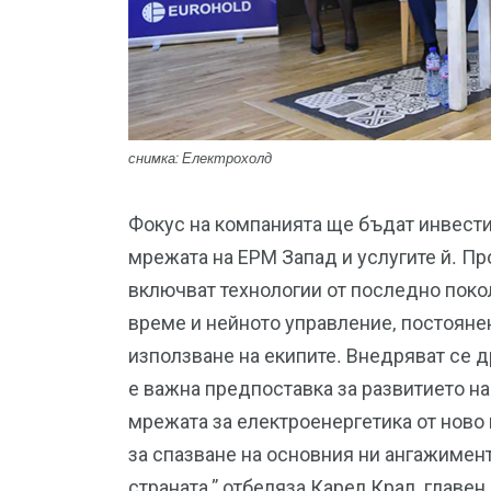
снимка: Електрохолд
Фокус на компанията ще бъдат инвести
мрежата на ЕРМ Запад и услугите й. Пр
включват технологии от последно поко
време и нейното управление, постояне
използване на екипите. Внедряват се д
е важна предпоставка за развитието н
мрежата за електроенергетика от нов
за спазване на основния ни ангажимен
страната,” отбеляза Карел Крал, главе