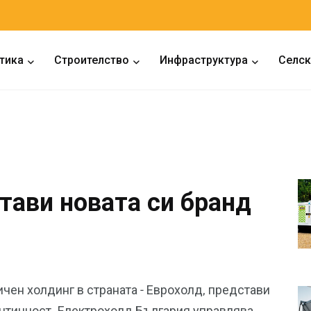
тика
Строителство
Инфраструктура
Селск
тави новата си бранд
ичен холдинг в страната - Еврохолд, представи
ентичност. Електрохолд България управлява