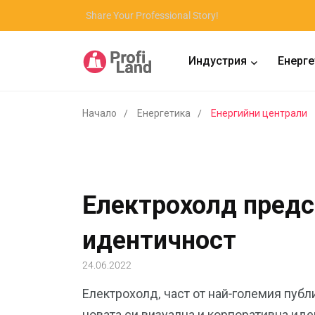
Share Your Professional Story!
Индустрия
Енерге
Начало
Енергетика
Енергийни централи
Eлектрохолд предс
идентичност
24.06.2022
Електрохолд, част от най-големия публ
новата си визуална и корпоративна ид