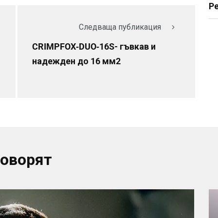
Р
Следваща публикация
CRIMPFOX‑DUO‑16S- гъвкав и
надежден до 16 мм2
говорят