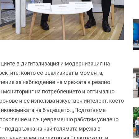
циите в дигитализация и модернизация на
оектите, които се реализират в момента,
ление за наблюдение на мрежата в реално
н мониторинг на потреблението и оптимално
ронове и се използва изкуствен интелект, което
а икономиката на бъдещето. „Подготвяме
о поколение и същевременно работим усилено
т - поддръжка на най-голямата мрежа в
н изпълнителен директор на Електрохолд в