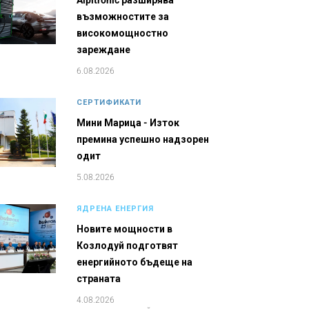
Alpitronic разширява
възможностите за
високомощностно
зареждане
6.08.2026
СЕРТИФИКАТИ
Мини Марица - Изток
премина успешно надзорен
одит
5.08.2026
ЯДРЕНА ЕНЕРГИЯ
Новите мощности в
Козлодуй подготвят
енергийното бъдеще на
страната
4.08.2026