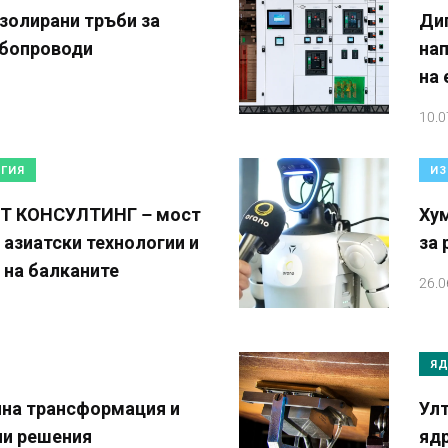
золирани тръби за
Диг
ъбопроводи
нап
на 
10.0
РГИЯ
ИЗ
Т КОНСУЛТИНГ – мост
Хум
азиатски технологии и
за 
 на балканите
26.0
ЯД
йна трансформация и
Улт
ни решения
яд