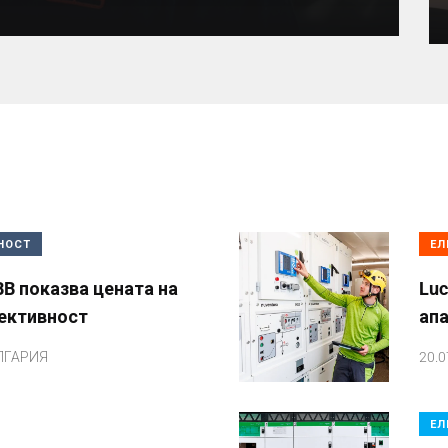
НОСТ
ЕЛ
B показва цената на
Luc
ективност
апа
ЛГАРИЯ
20.0
ЕЛ