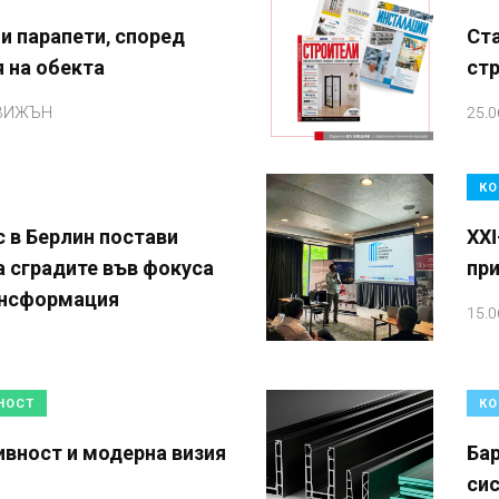
и парапети, според
Ста
 на обекта
ст
 ВИЖЪН
25.0
КО
 в Берлин постави
XXI
а сградите във фокуса
пр
ансформация
15.0
НОСТ
КО
ивност и модерна визия
Ба
сис