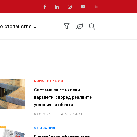
bg
о стопанство
КОНСТРУКЦИИ
Системи за стъклени
парапети, според реалните
условия на обекта
.
6.08.2026
БАРОС ВИЖЪН
СПИСАНИЯ