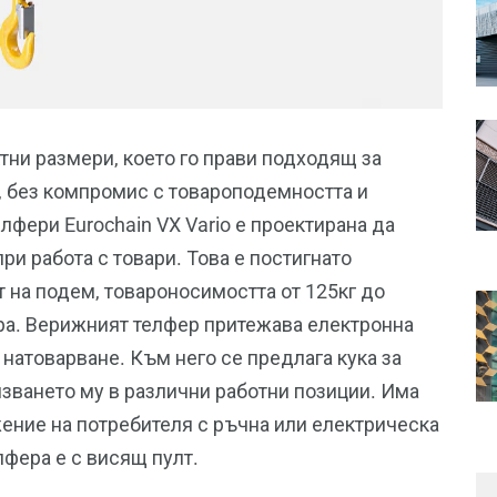
ктни размери, което го прави подходящ за
, без компромис с товароподемността и
фери Eurochain VX Vario е проектирана да
ри работа с товари. Това е постигнато
 на подем, товароносимостта от 125кг до
тра. Верижният телфер притежава електронна
 натоварване. Към него се предлага кука за
лзването му в различни работни позиции. Има
ение на потребителя с ръчна или електрическа
лфера е с висящ пулт.