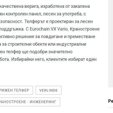
ачествена верига, изработена от закалена
ен контролен панел, лесен за употреба, с
езопасност. Телферът е проектиран за лесен
оддръжка. С Eurochain VX Vario, Краностроене
ективно решение за повдигане и преместване
а за строителни обекти или индустриални
ен телфер ще подобри значително
бота. Избирайки него, клиентите избират един
РИЖЕН ТЕЛФЕР
VERLINDE
Р
РАНОСТРОЕНЕ - ИНЖЕНЕРИНГ