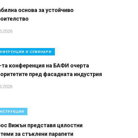
билна основа за устойчиво
роителство
6.2026
НФЕРЕНЦИИ И СЕМИНАРИ
-та конференция на БАФИ очерта
иоритетите пред фасадната индустрия
6.2026
НСТРУКЦИИ
рос Вижън представя цялостни
теми за стъклени парапети