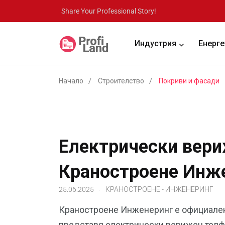
Share Your Professional Story!
Индустрия
Енерге
Начало
Строителство
Покриви и фасади
Електрически вери
Краностроене Инж
.
25.06.2025
КРАНОСТРОЕНЕ - ИНЖЕНЕРИНГ
Краностроене Инженеринг е официален 
представя електрически верижен телфе