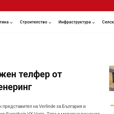
тика
Строителство
Инфраструктура
Селск
жен телфер от
енеринг
представител на Verlinde за България и
р Eurochain VX Vario. Това е модерно решение