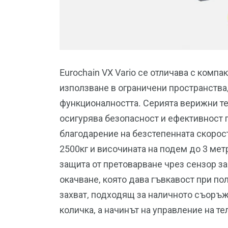
Eurochain VX Vario се отличава с компа
използване в ограничени пространства
функционалността. Серията верижни тел
осигурява безопасност и ефективност п
благодарение на безстепенната скорост
2500кг и височината на подем до 3 ме
защита от претоварване чрез сензор за
окачване, която дава гъвкавост при по
захват, подходящ за наличното съоръж
количка, а начинът на управление на те