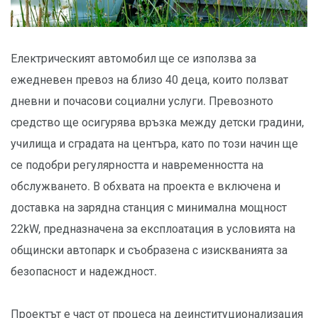
Електрическият автомобил ще се използва за
ежедневен превоз на близо 40 деца, които ползват
дневни и почасови социални услуги. Превозното
средство ще осигурява връзка между детски градини,
училища и сградата на центъра, като по този начин ще
се подобри регулярността и навременността на
обслужването. В обхвата на проекта е включена и
доставка на зарядна станция с минимална мощност
22kW, предназначена за експлоатация в условията на
общински автопарк и съобразена с изискванията за
безопасност и надеждност.
Проектът е част от процеса на деинституционализация