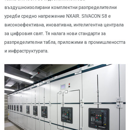
въздушноизолирани комплектни разпределителни
уредби средно напрежение NXAIR. SIVACON S8 e
високоефективна, иновативна, интелигентна централа
за цифровия свят. Тя налага нови стандарти за
разпределителни табла, приложими в промишлеността
и инфраструктурата.