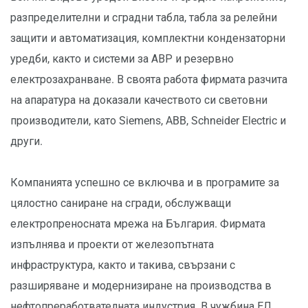
разпределителни и сградни табла, табла за релейни
защити и автоматизация, комплектни кондензаторни
уредби, както и системи за АВР и резервно
електрозахранване. В своята работа фирмата разчита
на апаратура на доказали качеството си световни
производители, като Siemens, ABB, Schneider Electric и
други.
Компанията успешно се включва и в програмите за
цялостно саниране на сгради, обслужващи
електропреносната мрежа на България. Фирмата
изпълнява и проекти от железопътната
инфраструктура, както и такива, свързани с
разширяване и модернизиране на производства в
нефтопреработвателната индустрия. В чужбина ЕЛ