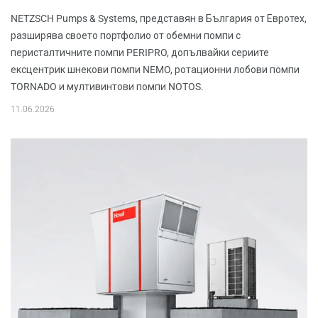
NETZSCH Pumps & Systems, представян в България от Евротех,
разширява своето портфолио от обемни помпи с
перисталтичните помпи PERIPRO, допълвайки сериите
ексцентрик шнекови помпи NEMO, ротационни лобови помпи
TORNADO и мултивинтови помпи NOTOS.
11.06.2026