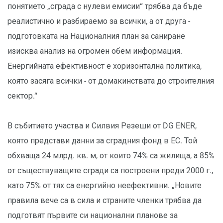
понятието „сграда с нулеви емисии“ трябва да бъде
реалистично и разбираемо за всички, а от друга -
подготовката на Националния план за саниране
изисква анализ на огромен обем информация.
Енергийната ефективност е хоризонтална политика,
която засяга всички - от домакинствата до строителния
сектор.“
В събитието участва и Силвия Резеши от DG ENER,
която представи данни за сградния фонд в ЕС. Той
обхваща 24 млрд. кв. м, от които 74% са жилища, а 85%
от съществуващите сгради са построени преди 2000 г.,
като 75% от тях са енергийно неефективни. „Новите
правила вече са в сила и страните членки трябва да
подготвят първите си национални планове за