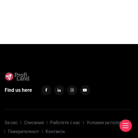
Find us here
За нас
Списания
Работете с нас
Условия за ползване
Поверителност
Контакти