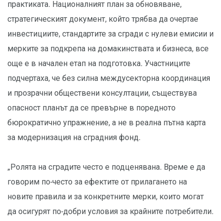
практиката. Националният план за обновяване,
стратегическият документ, който трябва да очертае
инвестициите, стандартите за сгради с нулеви емисии и
мерките за подкрепа на домакинствата и бизнеса, все
още е в начален етап на подготовка. Участниците
подчертаха, че без силна междусекторна координация
и прозрачни обществени консултации, съществува
опасност планът да се превърне в поредното
бюрократично упражнение, а не в реална пътна карта
за модернизация на сградния фонд.
„Ролята на сградите често е подценявана. Време е да
говорим по-често за ефектите от прилагането на
новите правила и за конкретните мерки, които могат
да осигурят по-добри условия за крайните потребители.