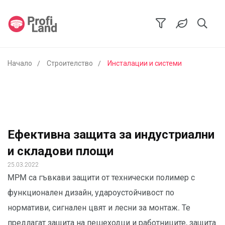
Начало
Строителство
Инсталации и системи
Ефективна защита за индустриални
и складови площи
25.03.2022
MPM са гъвкави защити от технически полимер с
функционален дизайн, удароустойчивост по
нормативи, сигнален цвят и лесни за монтаж. Те
предлагат защита на пешеходци и работниците, защита