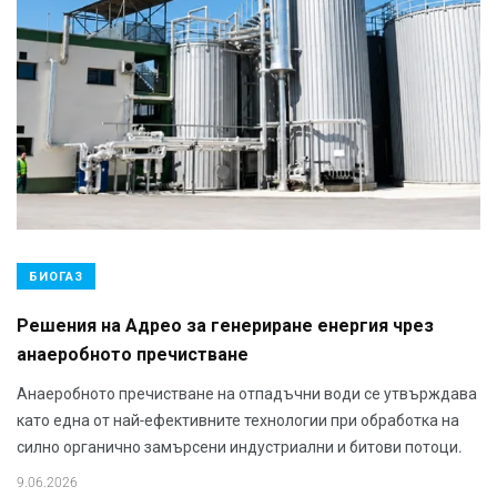
БИОГАЗ
Решения на Адрео за генериране енергия чрез
анаеробното пречистване
Анаеробното пречистване на отпадъчни води се утвърждава
като една от най-ефективните технологии при обработка на
силно органично замърсени индустриални и битови потоци.
9.06.2026