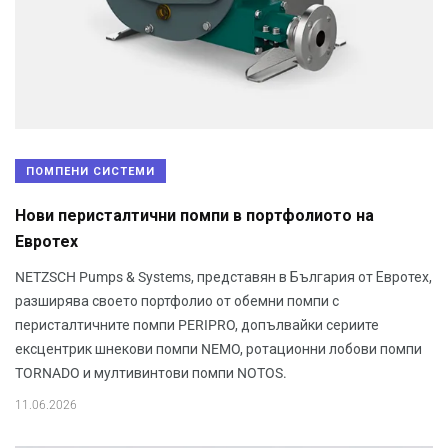
ПОМПЕНИ СИСТЕМИ
Нови перисталтични помпи в портфолиото на
Евротех
NETZSCH Pumps & Systems, представян в България от Евротех,
разширява своето портфолио от обемни помпи с
перисталтичните помпи PERIPRO, допълвайки сериите
ексцентрик шнекови помпи NEMO, ротационни лобови помпи
TORNADO и мултивинтови помпи NOTOS.
11.06.2026