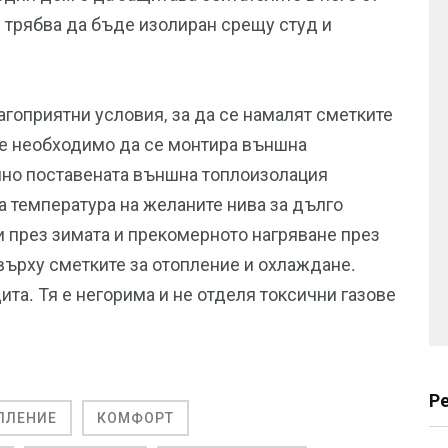
 трябва да бъде изолиран срещу студ и
гоприятни условия, за да се намалят сметките
 е необходимо да се монтира външна
лно поставената външна топлоизолация
 температура на желаните нива за дълго
и през зимата и прекомерното нагряване през
върху сметките за отопление и охлаждане.
та. Тя е негорима и не отделя токсични газове
Р
ПЛЕНИЕ
КОМФОРТ