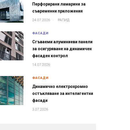
Перфорирани ламарини за
съвременни приложения
.
24.07.2026
РАПИД
ФАСАДИ
Сгъваеми алуминиеви панели
за осигуряване на динамичен
фасаден контрол
14.07.2026
ФАСАДИ
Динамично електрохромно
остъкляване за интелигентни
фасади
3.07.2026