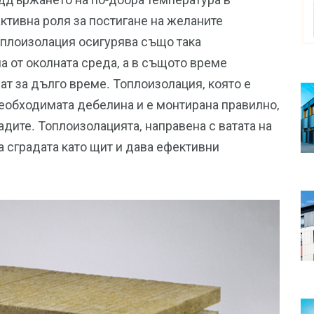
ктивна роля за постигане на желаните
оплоизолация осигурява също така
 от околната среда, а в същото време
ат за дълго време. Топлоизолация, която е
еобходимата дебелина и е монтирана правилно,
адите. Топлоизолацията, направена с ватата на
 сградата като щит и дава ефективни