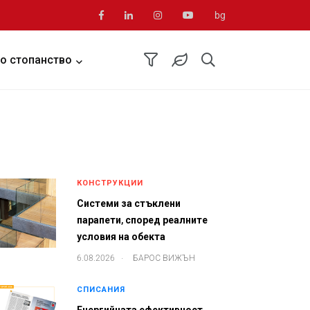
bg
о стопанство
КОНСТРУКЦИИ
Системи за стъклени
парапети, според реалните
условия на обекта
.
6.08.2026
БАРОС ВИЖЪН
СПИСАНИЯ