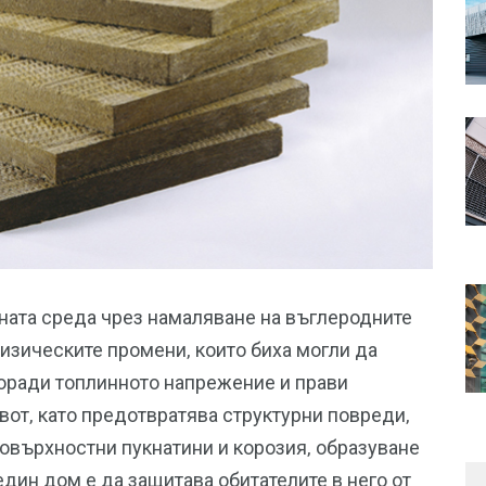
лната среда чрез намаляване на въглеродните
изическите промени, които биха могли да
поради топлинното напрежение и прави
вот, като предотвратява структурни повреди,
повърхностни пукнатини и корозия, образуване
дин дом е да защитава обитателите в него от