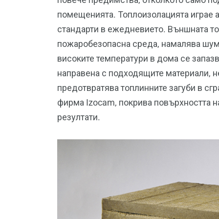
помещенията. Топлоизолацията играе а
стандарти в ежедневието. Външната т
пожаробезопасна среда, намалява шума
високите температури в дома се запазв
направена с подходящите материали, н
предотвратява топлинните загуби в сгр
фирма Izocam, покрива повърхността на
резултати.