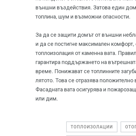
външни въздействия. Затова един дом
топлина, шум и възможни опасности.
За да се защити домът от външни небла
и да се постигне максимален комфорт,
топлоизолация от каменна вата. Прави
гарантира поддържането на вътрешната
време. Понижават се топ­линните загуб
лятото. Това се отразява положително 
Фасадната вата осигурява и пожарозащи
или дим.
ТОПЛОИЗОЛАЦИИ
ОТО