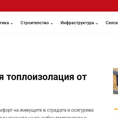
тика
Строителство
Инфраструктура
Селск
я топлоизолация от
форт на живущите в сградата и осигурява
ддържането на по-добра температура в