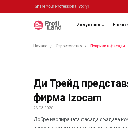
Share Your Professional Story!
Индустрия
Енерге
Начало
Строителство
Покриви и фасади
Ди Трейд представ
фирма Izocam
23.03.2020
Добре изолираната фасада създава ком
повече предимства, отколкото само по