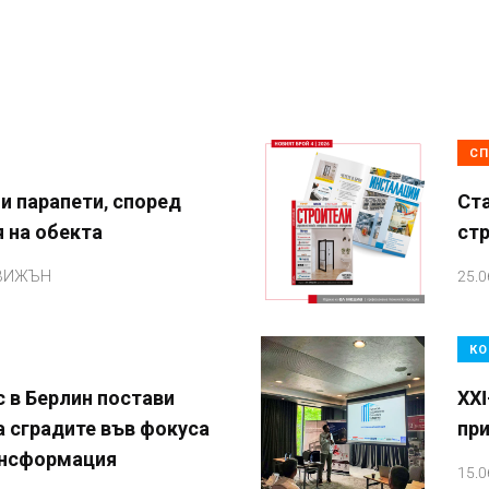
СП
и парапети, според
Ста
 на обекта
ст
 ВИЖЪН
25.0
КО
 в Берлин постави
XXI
а сградите във фокуса
пр
ансформация
15.0