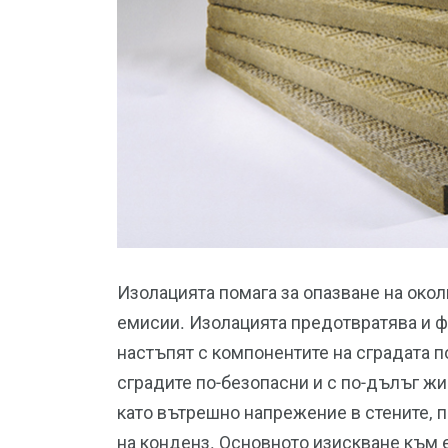
Изолацията помага за опазване на око
емисии. Изолацията предотвратява и ф
настъпят с компонентите на сградата 
сградите по-безопасни и с по-дълъг жи
като вътрешно напрежение в стените, 
на конденз. Основното изискване към е