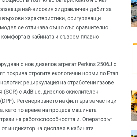
олзваща най-високия хидравличен дебит за
зи върхови характеристики, осигуряващи
 модел се отличава също със сравнително
а комфорта в кабината и съвсем плавно
удван с нов дизелов агрегат Perkins 2506J с
ят покрива строгите екологични норми по Етап
хнологии: рециркулация на отработени газове
я (SCR) с AdBlue, дизелов окислителен
 (DPF). Регенерирането на филтъра за частици
а, като по време на процеса машината
отрази на работоспособността и. Операторът
от индикатор на дисплея в кабината.