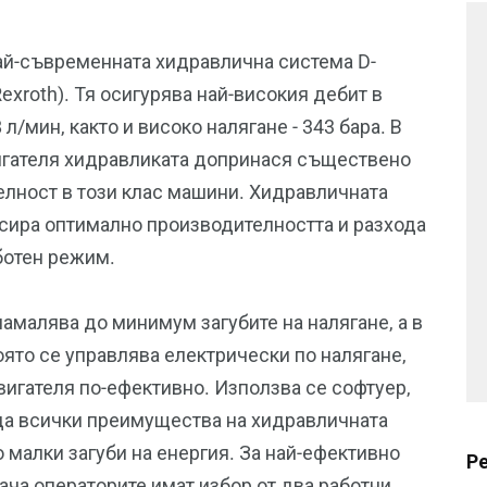
ай-съвременната хидравлична система D-
Rexroth). Тя осигурява най-високия дебит в
 л/мин, както и високо налягане - 343 бара. В
игателя хидравликата допринася съществено
елност в този клас машини. Хидравличната
нсира оптимално производителността и разхода
ботен режим.
амалява до минимум загубите на налягане, а в
ято се управлява електрически по налягане,
вигателя по-ефективно. Използва се софтуер,
да всички преимущества на хидравличната
о малки загуби на енергия. За най-ефективно
Р
ача операторите имат избор от два работни