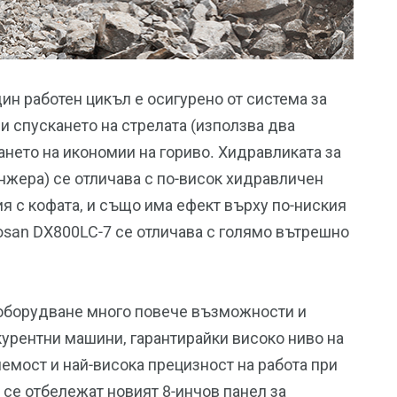
ин работен цикъл е осигурено от система за
и спускането на стрелата (използва два
ането на икономии на гориво. Хидравликата за
нжера) се отличава с по-висок хидравличен
я с кофата, и също има ефект върху по-ниския
oosan DX800LC-7 се отличава с голямо вътрешно
о оборудване много повече възможности и
курентни машини, гарантирайки високо ниво на
емост и най-висока прецизност на работа при
 се отбележат новият 8-инчов панел за