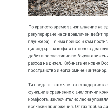
По-краткото време за изпълнение на ед
рекупериране на хидравличен дебит пр
плунжера). Тя има принос и към постиг
цилиндъра на кофата (отново с два плу
дебит и респективно по-бързи движени
разход на дизел. Кабината на новия D
пространство и ергономичен интериор.
Тя предлага като част от стандартнот
функции в сравнение с аналогични кон
комфорта, изключително лесна управля
всякакви приложения. От тях трябва да