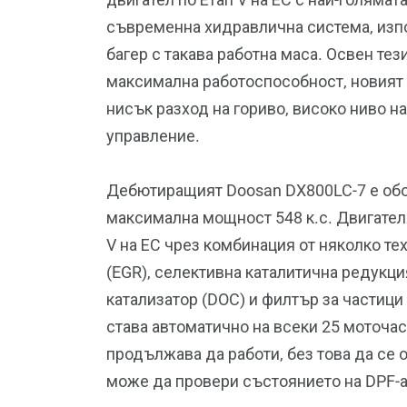
съвременна хидравлична система, изп
багер с такава работна маса. Освен те
максимална работоспособност, новият
нисък разход на гориво, високо ниво н
управление.
Дебютиращият Doosan DX800LC-7 е обор
максимална мощност 548 к.с. Двигател
V на ЕС чрез комбинация от няколко те
(EGR), селективна каталитична редукци
катализатор (DOC) и филтър за частици
става автоматично на всеки 25 моточас
продължава да работи, без това да се 
може да провери състоянието на DPF-а 