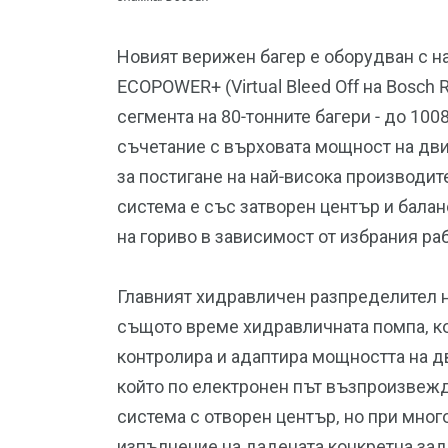
Новият верижен багер е оборудван с н
ECOPOWER+ (Virtual Bleed Off на Bosch 
сегмента на 80-тонните багери - до 1008
съчетание с върховата мощност на дв
за постигане на най-висока производит
система е със затворен център и бала
на гориво в зависимост от избрания ра
Главният хидравличен разпределител н
същото време хидравличната помпа, ко
контролира и адаптира мощността на д
който по електронен път възпроизвеж
система с отворен център, но при мног
изпълнение на дадената конкретна зад