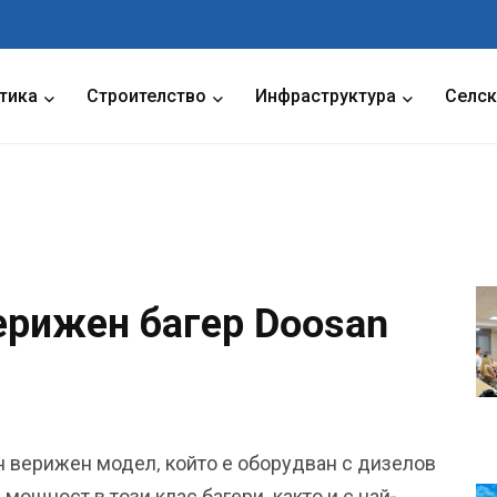
тика
Строителство
Инфраструктура
Селск
ерижен багер Doosan
н верижен модел, който е оборудван с дизелов
 мощност в този клас багери, както и с най-