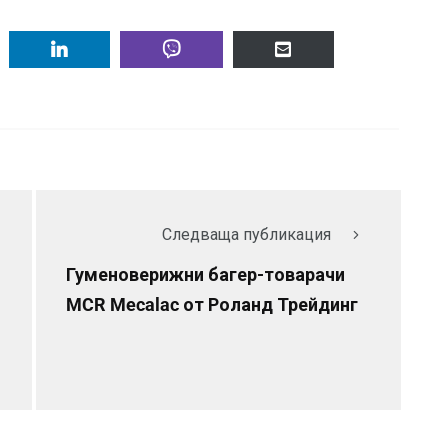
Следваща публикация
Гуменоверижни багер-товарачи
MCR Mecalac от Роланд Трейдинг