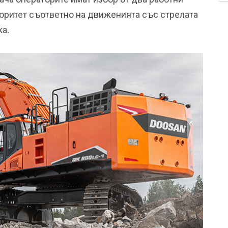
иоритет съответно на движенията със стрелата
ка.