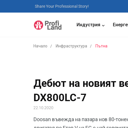
Share Your Professional Story!
Индустрия
Енерге
Начало
Инфраструктура
Пътна
Дебют на новият в
DX800LC-7
22.10.2020
Doosan въвежда на пазара нов 80-тоне
двигател по Етап V на ЕС с най-голямата