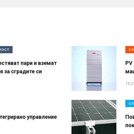
НОСТ
СО
естяват пари и вземат
PV 
 за сградите си
ма
16.0
СО
тегрирано управление
По
по