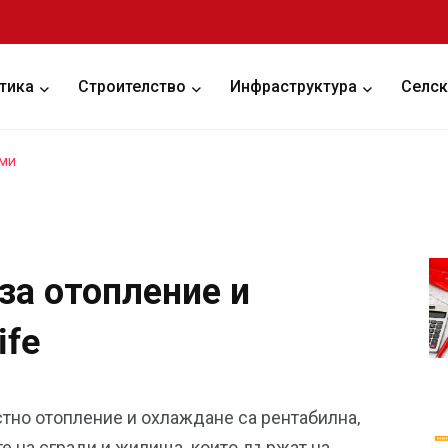
тика
Строителство
Инфраструктура
Селск
еми
за отопление и
ife
тно отопление и охлаждане са рентабилна,
е на сгради и жилища, които държат на