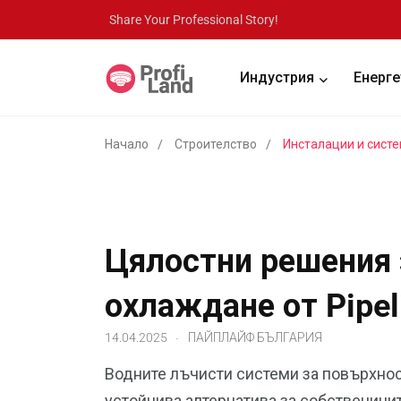
Share Your Professional Story!
Индустрия
Енерге
Начало
Строителство
Инсталации и сист
Цялостни решения 
охлаждане от Pipel
.
14.04.2025
ПАЙПЛАЙФ БЪЛГАРИЯ
Водните лъчисти системи за повърхнос
устойчива алтернатива за собственицит