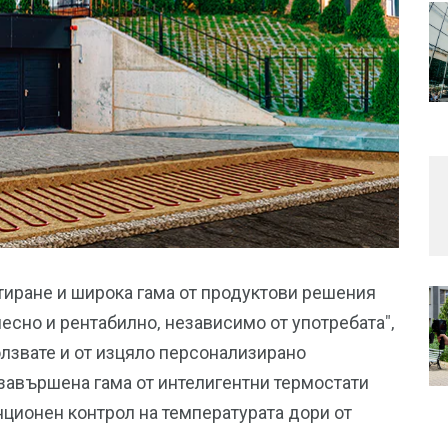
тиране и широка гама от продуктови решения
лесно и рентабилно, независимо от употребата",
ползвате и от изцяло персонализирано
 завършена гама от интелигентни термостати
анционен контрол на температурата дори от