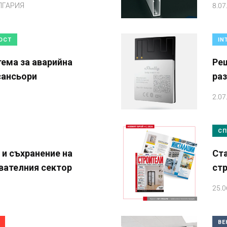
ЛГАРИЯ
8.07
ОСТ
IN
тема за аварийна
Реш
сансьори
раз
2.07
СП
 и съхранение на
Ста
ователния сектор
ст
25.0
ВЕ