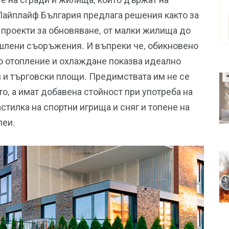
Пайплайф България предлага решения както за
а проекти за обновяване, от малки жилища до
лени съоръжения. И въпреки че, обикновено
о отопление и охлаждане показва идеално
 и търговски площи. Предимствата им не се
то, а имат добавена стойност при употреба на
стилка на спортни игрища и сняг и топене на
леи.