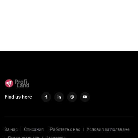
Find us here
За нас
Списания
Работете с нас
Условия за ползване