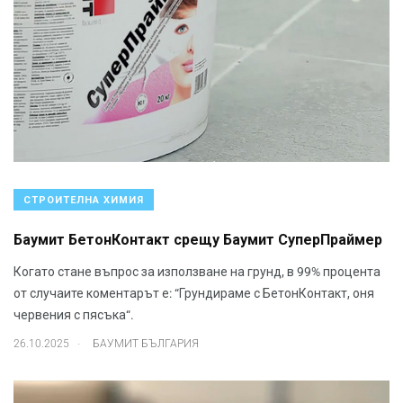
СТРОИТЕЛНА ХИМИЯ
Баумит БетонКонтакт срещу Баумит СуперПраймер
Когато стане въпрос за използване на грунд, в 99% процента
от случаите коментарът е: “Грундираме с БетонКонтакт, оня
червения с пясъка“.
.
26.10.2025
БАУМИТ БЪЛГАРИЯ