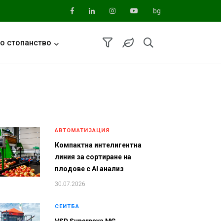
bg
о стопанство
АВТОМАТИЗАЦИЯ
Компактна интелигентна
линия за сортиране на
плодове с AI анализ
30.07.2026
СЕИТБА