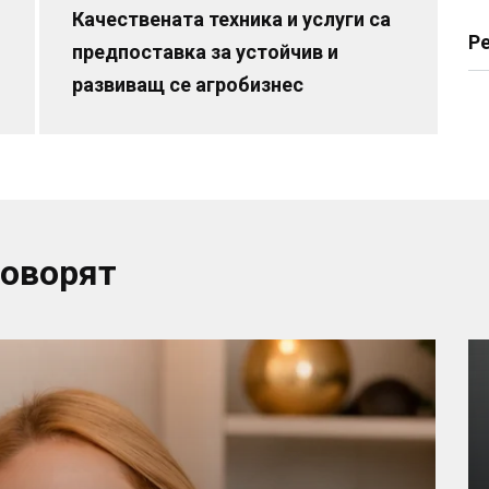
Качествената техника и услуги са
Р
предпоставка за устойчив и
развиващ се агробизнес
говорят