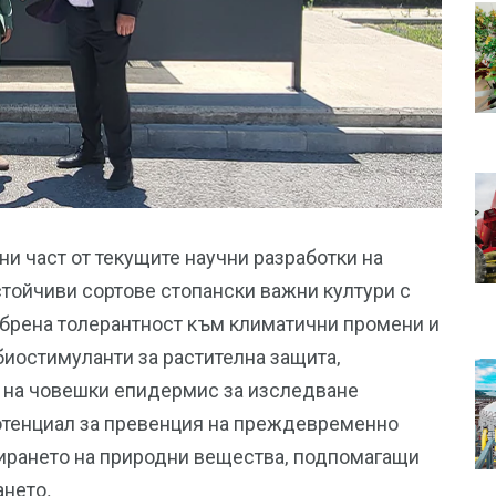
и част от текущите научни разработки на
стойчиви сортове стопански важни култури с
брена толерантност към климатични промени и
биостимуланти за растителна защита,
п на човешки епидермис за изследване
потенциал за превенция на преждевременно
цирането на природни вещества, подпомагащи
ането.