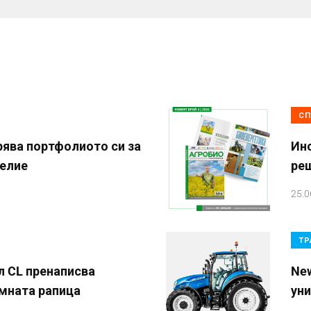
СП
рява портфолиото си за
Ино
елие
ре
25.0
ТР
л CL пренаписва
New
имната рапица
уни