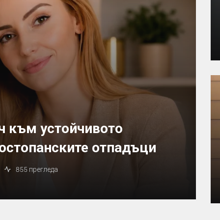
ч към устойчивото
костопанските отпадъци
855 прегледа