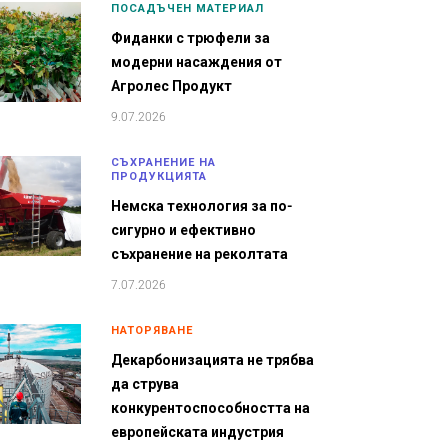
ПОСАДЪЧЕН МАТЕРИАЛ
Фиданки с трюфели за
модерни насаждения от
Агролес Продукт
9.07.2026
СЪХРАНЕНИЕ НА
ПРОДУКЦИЯТА
Немска технология за по-
сигурно и ефективно
съхранение на реколтата
7.07.2026
НАТОРЯВАНЕ
Декарбонизацията не трябва
да струва
конкурентоспособността на
европейската индустрия