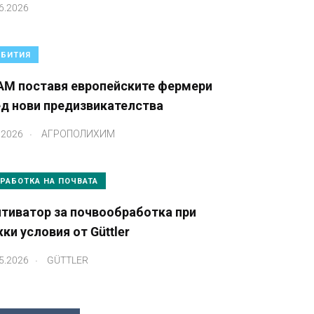
6.2026
БИТИЯ
AM поставя европейските фермери
ед нови предизвикателства
.
.2026
АГРОПОЛИХИМ
РАБОТКА НА ПОЧВАТА
тиватор за почвообработка при
ки условия от Güttler
.
5.2026
GÜTTLER