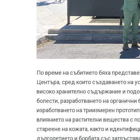
По време на събитието бяха представен
Центъра, сред които създаването на у
високо хранително съдържание и подо
болести, разработването на органични 
изработването на триизмерен прототи
влиянието на растителни вещества с 
стареене на кожата, както и идентифи
дълголетието и борбата със затлъстяв