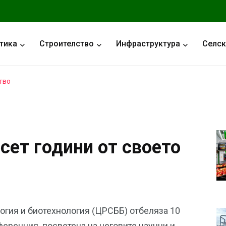
тика
Строителство
Инфраструктура
Селск
тво
сет години от своето
огия и биотехнология (ЦРСББ) отбеляза 10
еренция, посветена на неговите научни и