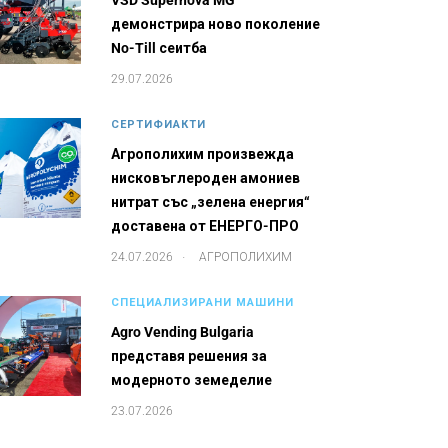
VSD Supernova MG
демонстрира ново поколение
No-Till сеитба
29.07.2026
СЕРТИФИАКТИ
Агрополихим произвежда
нисковъглероден амониев
нитрат със „зелена енергия“
доставена от ЕНЕРГО-ПРО
.
24.07.2026
АГРОПОЛИХИМ
СПЕЦИАЛИЗИРАНИ МАШИНИ
Agro Vending Bulgaria
представя решения за
модерното земеделие
23.07.2026