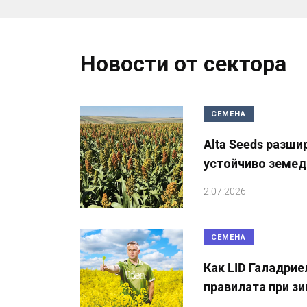
Новости от сектора
СЕМЕНА
Alta Seeds разши
устойчиво земед
2.07.2026
СЕМЕНА
Как LID Галадрие
правилата при з