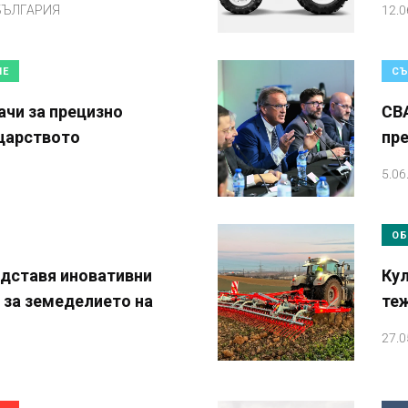
БЪЛГАРИЯ
12.0
ИЕ
СЪ
чи за прецизно
CB
щарството
пр
5.06
ОБ
едставя иновативни
Кул
 за земеделието на
теж
27.0