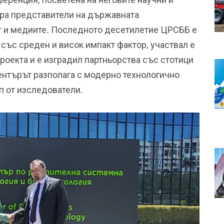
бра представители на държавната
 и медиите. Последното десетилетие ЦРСББ е
със среден и висок импакт фактор, участвал е
роекта и е изградил партньорства със стотици
Центърът разполага с модерно технологично
п от изследователи.