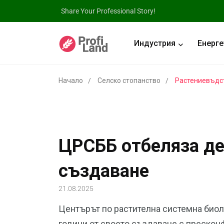
Share Your Professional Story!
Индустрия
Енерге
Начало
Селско стопанство
Растениевъдс
ЦРСББ отбеляза де
създаване
21.08.2025
Центърът по растителна системна биол
години от своето създаване с пресконф