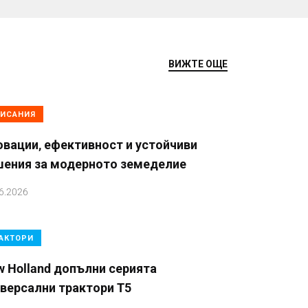
ВИЖТЕ ОЩЕ
ИСАНИЯ
вации, ефективност и устойчиви
шения за модерното земеделие
6.2026
АКТОРИ
 Holland допълни серията
версални трактори T5