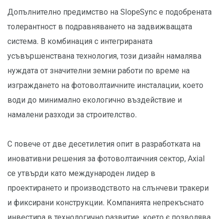
Допълнително предимство на SlopeSync е подобрената
толерантност в подравняването на задвижващата
система. В комбинация с интегрираната
усъвършенствана технология, този дизайн намалява
нуждата от значителни земни работи по време на
изграждането на фотоволтаичните инсталации, което
води до минимално екологично въздействие и
намалени разходи за строителство.
С повече от две десетилетия опит в разработката на
иновативни решения за фотоволтаичния сектор, Axial
се утвърди като международен лидер в
проектирането и производството на слънчеви тракери
и фиксирани конструкции. Компанията непрекъснато
инвестира в технологично развитие, което є позволява