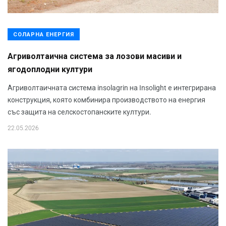
СОЛАРНА ЕНЕРГИЯ
Агриволтаична система за лозови масиви и
ягодоплодни култури
Агриволтаичната система insolagrin на Insolight е интегрирана
конструкция, която комбинира производството на енергия
със защита на селскостопанските култури.
22.05.2026