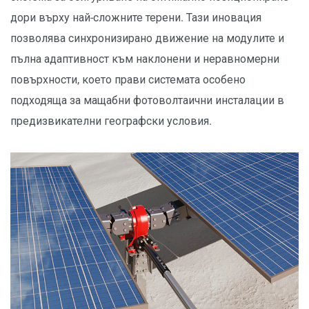
дори върху най-сложните терени. Тази иновация
позволява синхронизирано движение на модулите и
пълна адаптивност към наклонени и неравномерни
повърхности, което прави системата особено
подходяща за мащабни фотоволтаични инсталации в
предизвикателни географски условия.