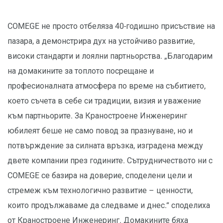
COMEGE не просто отбеляза 40-годишно присъствие на
пазара, а демонстрира дух на устойчиво развитие,
високи стандарти и лоялни партньорства. „Благодарим
на домакините за топлото посрещане и
професионалната атмосфера по време на събитието,
което съчета в себе си традиции, визия и уважение
към партньорите. За Краностроене Инженеринг
юбилеят беше не само повод за празнуване, но и
потвърждение за силната връзка, изградена между
двете компании през годините. Сътрудничеството ни с
COMEGE се базира на доверие, споделени цели и
стремеж към технологично развитие – ценности,
които продължаваме да следваме и днес.“ споделиха
от Краностроене Инженеринг. Домакините бяха