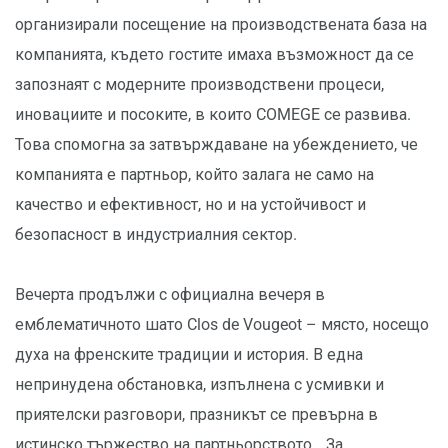
организирали посещение на производствената база на
компанията, където гостите имаха възможност да се
запознаят с модерните производствени процеси,
иновациите и посоките, в които COMEGE се развива.
Това спомогна за затвърждаване на убеждението, че
компанията е партньор, който залага не само на
качество и ефективност, но и на устойчивост и
безопасност в индустриалния сектор.
Вечерта продължи с официална вечеря в
емблематичното шато Clos de Vougeot – място, носещо
духа на френските традиции и история. В една
непринудена обстановка, изпълнена с усмивки и
приятелски разговори, празникът се превърна в
истинско тържество на партньорството. „За