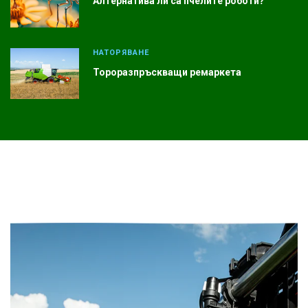
Алтернатива ли са пчелите роботи?
НАТОРЯВАНЕ
Тороразпръскващи ремаркета