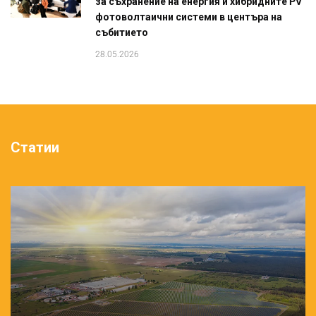
за съхранение на енергия и хибридните PV
фотоволтаични системи в центъра на
събитието
28.05.2026
Статии