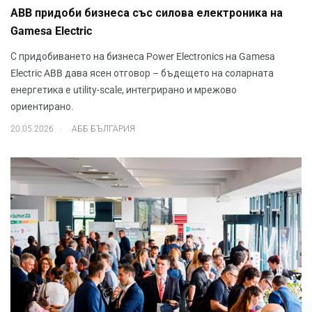
ABB придоби бизнеса със силова електроника на
Gamesa Electric
С придобиването на бизнеса Power Electronics на Gamesa
Electric ABB дава ясен отговор – бъдещето на соларната
енергетика е utility-scale, интегрирано и мрежово
ориентирано.
.
20.05.2026
АББ БЪЛГАРИЯ