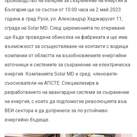
производство на батерии за съхранение на енергия в
България ще се състои от 10:00 часа на 2 май 2023
година в град Русе, ул. Александър Хаджирусет 11,
сграда на Solar MD. След церемонията по откриване
ще бъде проведена обиколка на фабриката и ще има
възможност за осъществяване на контакти с водещи
компании от областта на възобновяемите енергийни
източници и системите за съхранение на електрическа
енергия. Компанията Solar MD е сред членовете-
съоснователи на АПСТЕ. Специализира в
разработването на авангардни системи за съхранение
на енергия, с които да подпомогне революцията във
ВЕИ сектора и да допринесе за по-устойчиво
енергийно бъдеще.