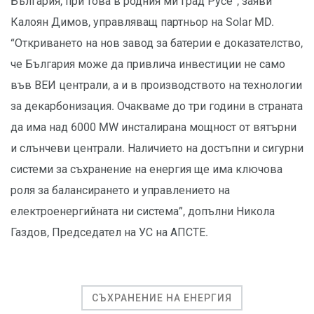
България, при това в родния ми град Русе”, заяви
Калоян Димов, управляващ партньор на Solar MD.
“Откриването на нов завод за батерии е доказателство,
че България може да привлича инвестиции не само
във ВЕИ централи, а и в производството на технологии
за декарбонизация. Очакваме до три години в страната
да има над 6000 MW инсталирана мощност от вятърни
и слънчеви централи. Наличието на достъпни и сигурни
системи за съхранение на енергия ще има ключова
роля за балансирането и управлението на
електроенергийната ни система”, допълни Никола
Газдов, Председател на УС на АПСТЕ.
СЪХРАНЕНИЕ НА ЕНЕРГИЯ