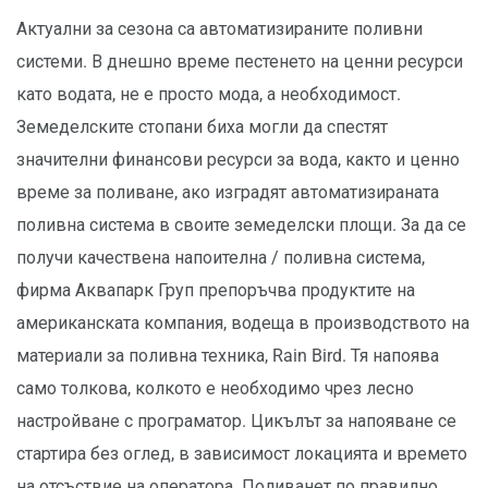
Актуални за сезона са автоматизираните поливни
системи. В днешно време пестенето на ценни ресурси
като водата, не е просто мода, а необходимост.
Земеделските стопани биха могли да спестят
значителни финансови ресурси за вода, както и ценно
време за поливане, ако изградят автоматизираната
поливна система в своите земеделски площи. За да се
получи качествена напоителна / поливна система,
фирма Аквапарк Груп препоръчва продуктите на
американската компания, водеща в производството на
материали за поливна техника, Rain Bird. Тя напоява
само толкова, колкото е необходимо чрез лесно
настройване с програматор. Цикълът за напояване се
стартира без оглед, в зависимост локацията и времето
на отсъствие на оператора. Поливанет по правилно