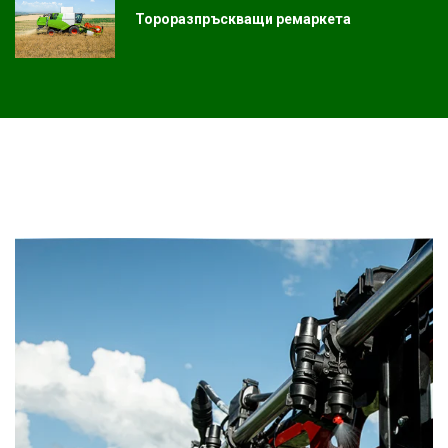
Тороразпръскващи ремаркета