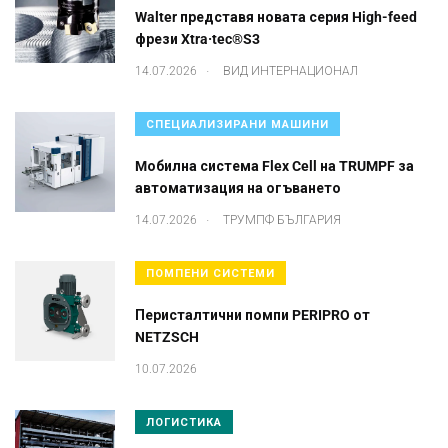
Walter представя новата серия High-feed
фрези Xtra·tec®S3
.
14.07.2026
ВИД ИНТЕРНАЦИОНАЛ
СПЕЦИАЛИЗИРАНИ МАШИНИ
Mобилна система Flex Cell на TRUMPF за
автоматизация на огъването
.
14.07.2026
ТРУМПФ БЪЛГАРИЯ
ПОМПЕНИ СИСТЕМИ
Перисталтични помпи PERIPRO от
NETZSCH
10.07.2026
ЛОГИСТИКА