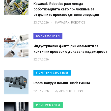
Kawasaki Robotics разглежда
роботизацията като приложима за
отделните производствени операции
.
23.07.2026
KAWASAKI ROBOTICS
КОНСУМАТИВИ
Индустриални филтърни елементи за
критични процеси с доказана надеждност
22.07.2026
ПОМПЕНИ СИСТЕМИ
Roots-вакуум помпи Busch PANDA
.
22.07.2026
АДАРА ИНЖЕНЕРИНГ
ИНСТРУМЕНТИ