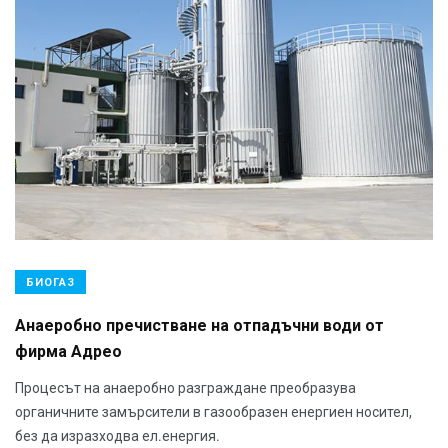
БИОГАЗ
Анаеробно пречистване на отпадъчни води от
фирма Адрео
Процесът на анаеробно разграждане преобразува
органичните замърсители в газообразен енергиен носител,
без да изразходва ел.енергия.