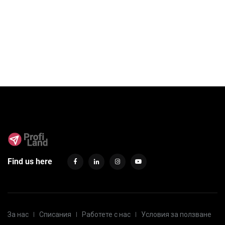
Find us here
За нас
Списания
Работете с нас
Условия за ползване