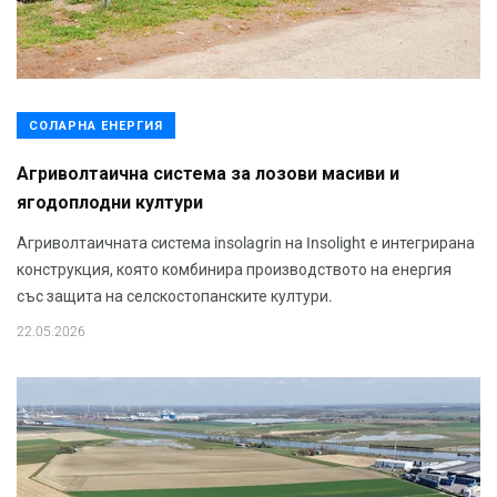
СОЛАРНА ЕНЕРГИЯ
Агриволтаична система за лозови масиви и
ягодоплодни култури
Агриволтаичната система insolagrin на Insolight е интегрирана
конструкция, която комбинира производството на енергия
със защита на селскостопанските култури.
22.05.2026