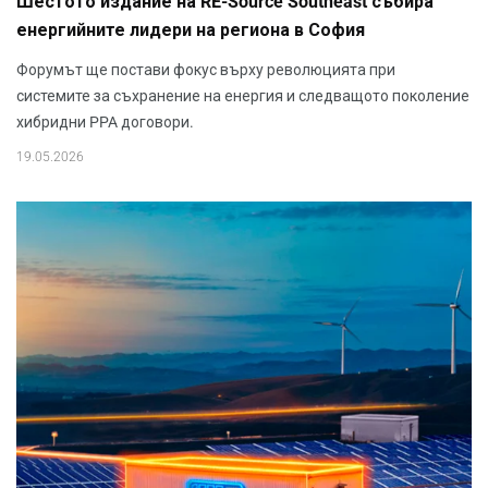
Шестото издание на RE-Source Southeast събира
енергийните лидери на региона в София
Форумът ще постави фокус върху революцията при
системите за съхранение на енергия и следващото поколение
хибридни PPA договори.
19.05.2026