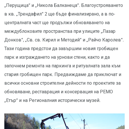
„Перущица“ и „Никола Балканеца“. Благоустрояването
в кв. „Трендафил“ 2 ще бъде финализирано, а в по-
централната част ще продължи обновяването на
междублоковите пространства при улиците „Лазар
Донков“, „Св. св. Кирил и Методий“ и „Райчо Каролев“.
Тази година предстои да завършим новия гробищен
парк и изграждането на урнови стени, както и да
започнем ремонта на паркинга и ритуалната зала към
стария гробищен парк. Предвиждаме да приключат и
всички основни строителни дейности по проектите за
обновяване, реставрация и консервация на РЕМО
„Етър“ и на Регионалния исторически музей.