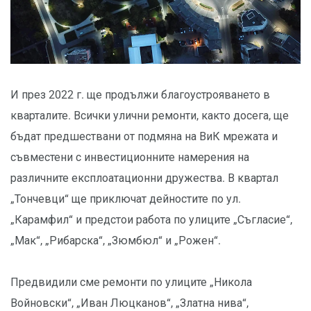
И през 2022 г. ще продължи благоустрояването в
кварталите. Всички улични ремонти, както досега, ще
бъдат предшествани от подмяна на ВиК мрежата и
съвместени с инвестиционните намерения на
различните експлоатационни дружества. В квартал
„Тончевци“ ще приключат дейностите по ул.
„Карамфил“ и предстои работа по улиците „Съгласие“,
„Мак“, „Рибарска“, „Зюмбюл“ и „Рожен“.
Предвидили сме ремонти по улиците „Никола
Войновски“, „Иван Люцканов“, „Златна нива“,