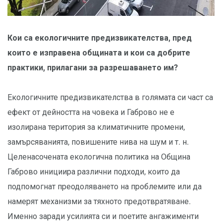
Кои са екологичните предизвикателства, пред
които е изправена общината и кои са добрите
практики, прилагани за разрешаването им?
Екологичните предизвикателства в голямата си част са
ефект от дейността на човека и Габрово не е
изолирана територия за климатичните промени,
замърсяванията, повишените нива на шум и т. н.
Целенасочената екологична политика на Община
Габрово инициира различни подходи, които да
подпомогнат преодоляването на проблемите или да
намерят механизми за тяхното предотвратяване.
Именно заради усилията си и поетите ангажименти