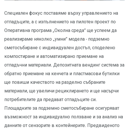
Специален фокус поставяме върху управлението на
отпадъците, а с изпълнението на пилотен проект по
Оперативна програма „Околна среда“ ще успеем да
реализираме няколко „умни“ модела - подземно
сметосъбиране с индивидуален достъп, споделено
компостиране и автоматизирано приемане на
отпадъчни материали. Депозитната вендинг система за
обратно приемане на кенчета и пластмасови бутилки
ще повиши качеството на разделно събраните
материали, ще увеличи рециклирането и ще насърчи
потребителите да предават отпадъците си.
Площадките за подземно сметосъбиране осигуряват
възможност за индивидуално ползване и за анализ на
данните от сензорите в контейнерите. Предвиденото