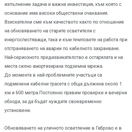
изпълнение задача и важна инвестиция, към която с
основание има високи обществени очаквания.
Взискателни сме към качеството както по отношение
на обновяването на старите осветители с
енергоспестяващи, така и към темповете на работа при
отстраняването на аварии по кабелното захранване.
Най-сериозното предизвикателство е остарялата и на
места силно амортизирана подземна мрежа.
До момента в най-проблемните участъци са
подменени кабелни трасета с обща дължина около 1
км и 600 метра.Постоянно правим проверки и вечерни
обходи, за да бъдат нуждите своевременно
установени.
Обновяването на уличното осветление в Габрово е в