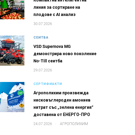
Компактна интелигентна
линия за сортиране на
плодове с AI анализ
30.07.2026
СЕИТБА
VSD Supernova MG
демонстрира ново поколение
No-Till сеитба
29.07.2026
СЕРТИФИАКТИ
Агрополихим произвежда
нисковъглероден амониев
нитрат със „зелена енергия“
доставена от ЕНЕРГО-ПРО
.
24.07.2026
АГРОПОЛИХИМ