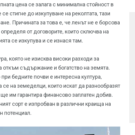
пната цена се залага с минимална стойност в
 се стигне до изкупуване на реколтата, тази
не. Причината за това е, че ленът не е борсова
е определя от договорите, които сключва на
ята се изкупува и се изнася там.
ра, която не изисква високи разходи за
на откъм съдържание и богатство на земята.
 при бедните почви е интересна култура,
 се на земеделци, които искат да разнообразят
о ще им гарантира финансово заплатен добив.
ният сорт е изпробван в различни краища на
ен потенциал.