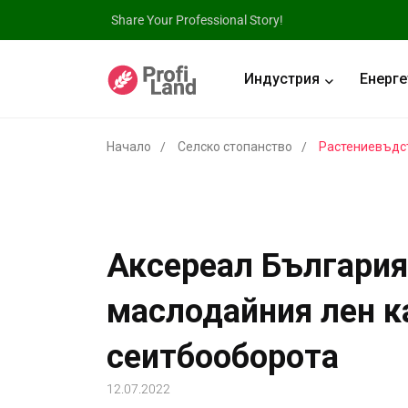
Share Your Professional Story!
Индустрия
Енерге
Начало
Селско стопанство
Растениевъдс
Аксереал България
маслодайния лен ка
сеитбооборота
12.07.2022