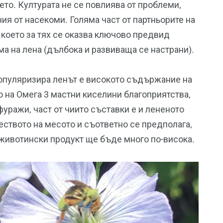
лето. Културата не се повлиява от проблеми,
я от насекоми. Голяма част от партньорите на
, което за тях се оказва ключово предвид
ма на лена (дълбока и развиваща се настрани).
популяризира ленът е високото съдържание на
 на Омега 3 мастни киселини благоприятства,
фуражи, част от чиито съставки е и лененото
еството на месото и съответно се предполага,
 животински продукт ще бъде много по-висока.