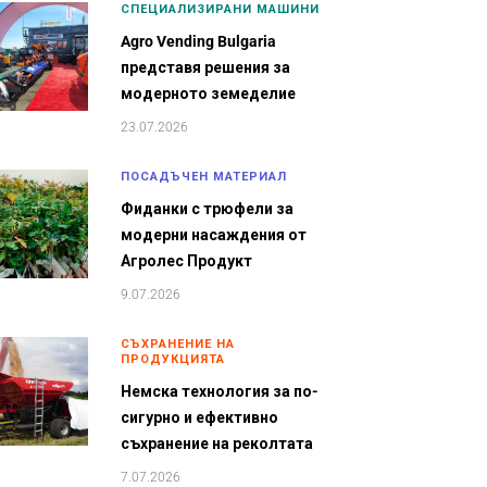
СПЕЦИАЛИЗИРАНИ МАШИНИ
Agro Vending Bulgaria
представя решения за
модерното земеделие
23.07.2026
ПОСАДЪЧЕН МАТЕРИАЛ
Фиданки с трюфели за
модерни насаждения от
Агролес Продукт
9.07.2026
СЪХРАНЕНИЕ НА
ПРОДУКЦИЯТА
Немска технология за по-
сигурно и ефективно
съхранение на реколтата
7.07.2026