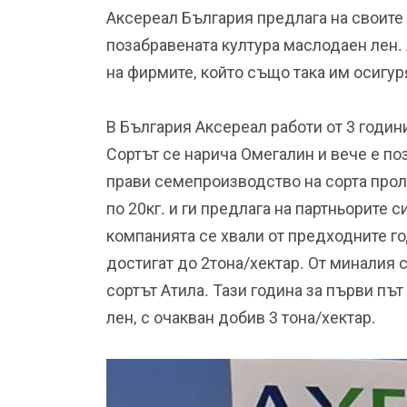
Аксереал България предлага на своите
позабравената култура маслодаен лен.
на фирмите, който също така им осигур
В България Аксереал работи от 3 годин
Сортът се нарича Омегалин и вече е п
прави семепроизводство на сорта проле
по 20кг. и ги предлага на партньорите 
компанията се хвали от предходните г
достигат до 2тона/хектар. От миналия 
сортът Атила. Тази година за първи пъ
лен, с очакван добив 3 тона/хектар.