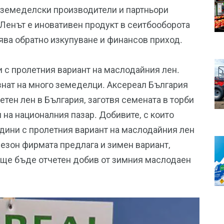
 земеделски производители и партньори
 Ленът е иновативен продукт в сеитбооборота
ява обратно изкупуване и финансов приход.
и с пролетния вариант на маслодайния лен.
ознат на много земеделци. Аксереал България
тен лен в България, заготвя семената в торби
си на националния пазар. Добивите, с които
одини с пролетния вариант на маслодайния лен
сезон фирмата предлага и зимен вариант,
т ще бъде отчетен добив от зимния маслодаен