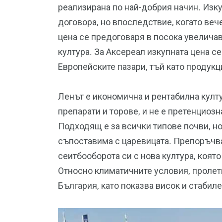
реализирана по най-добрия начин. Изку
договора, но впоследствие, когато вече
цена се предоговаря в посока увеличава
култура. За Аксереал изкупната цена с
Европейските пазари, тъй като продукци
Ленът е икономична и рентабилна култу
препарати и торове, и не е претенциоз
Подходящ е за всички типове почви, но
съпоставима с царевицата. Препоръчва
сеитбооборота си с нова култура, коят
Относно климатичните условия, пролет
България, като показва висок и стабил