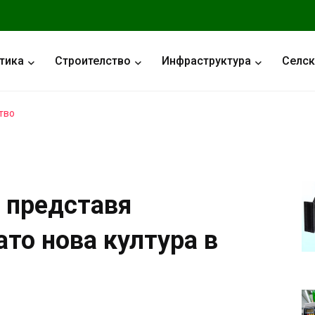
тика
Строителство
Инфраструктура
Селск
тво
 представя
то нова култура в