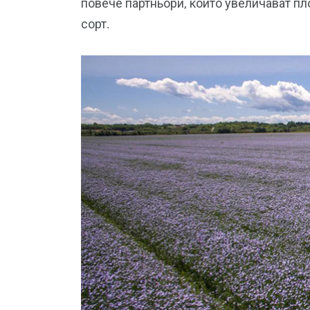
повече партньори, които увеличават пло
сорт.