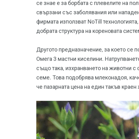
се знае е за борбата с плевелите на по
свързани със заболявания или нападени
фирмата използват NoTill технологията
добрата структура на кореновата систе
Другото предназначение, за което се 
Омега 3 мастни киселини. Натрупването
също така, изхранването на животни с 
семе. Това подобрява млеконадоя, кач
че пазарната цена на един такъв краен