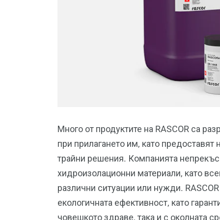
Много от продуктите на RASCOR са раз
при прилагането им, като предоставят 
трайни решения. Компанията непрекъсн
хидроизолационни материали, като всек
различни ситуации или нужди. RASCOR 
екологичната ефективност, като гарант
човешкото здраве, така и с околната ср