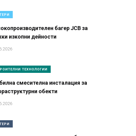
ГЕРИ
окопроизводителен багер JCB за
жки изкопни дейности
6.2026
РОИТЕЛНИ ТЕХНОЛОГИИ
билна смесителна инсталация за
фраструктурни обекти
6.2026
ГЕРИ