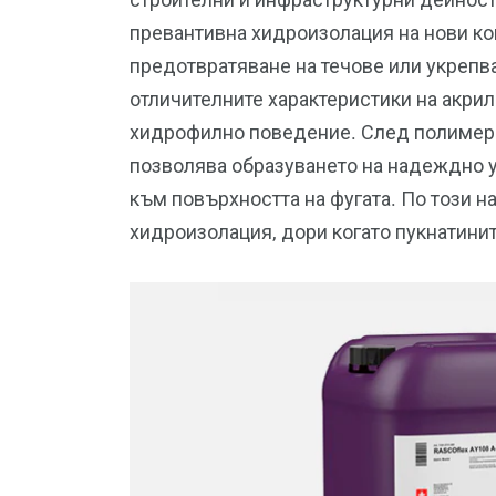
превантивна хидроизолация на нови кон
предотвратяване на течове или укрепва
отличителните характеристики на акрил
хидрофилно поведение. След полимериз
позволява образуването на надеждно 
към повърхността на фугата. По този н
хидроизолация, дори когато пукнатинит