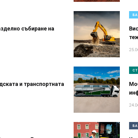
БА
азделно събиране на
Вис
и
те
25.0
СТ
дската и транспортната
Мо
ин
24.0
БА