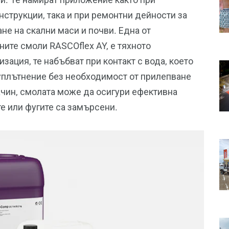
струкции, така и при ремонтни дейности за
не на скални маси и почви. Една от
ните смоли RASCOflex AY, е тяхното
ация, те набъбват при контакт с вода, което
уплътнение без необходимост от прилепване
ачин, смолата може да осигури ефективна
е или фугите са замърсени.