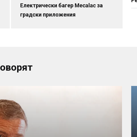
Р
Електрически багер Mecalac за
градски приложения
говорят