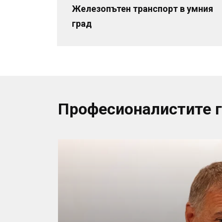
Железопътен транспорт в умния
град
Професионалистите 