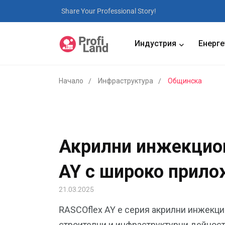
Share Your Professional Story!
Индустрия
Енерге
Начало
Инфраструктура
Общинска
Акрилни инжекцио
AY с широко прило
21.03.2025
RASCOflex AY е серия акрилни инжекци
строителни и инфраструктурни дейност