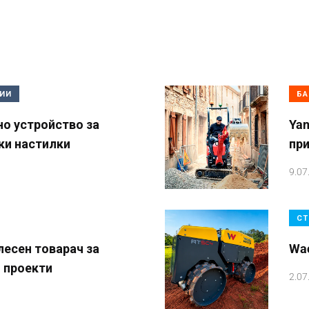
ГИИ
БА
о устройство за
Ya
ки настилки
при
9.07
СТ
лесен товарач за
Wac
 проекти
2.07