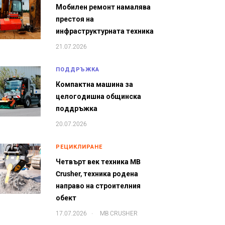
Мобилен ремонт намалява
престоя на
инфраструктурната техника
21.07.2026
ПОДДРЪЖКА
Компактна машина за
целогодишна общинска
поддръжка
20.07.2026
РЕЦИКЛИРАНЕ
Четвърт век техника MB
Crusher, техника родена
направо на строителния
обект
.
17.07.2026
MB CRUSHER