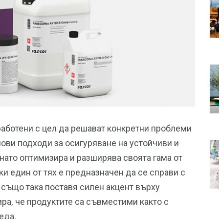
работени с цел да решават конкретни проблеми
нови подходи за осигуряване на устойчиви и
ато оптимизира и разширява своята гама от
и един от тях е предназначен да се справи с
също така поставя силен акцент върху
ира, че продуктите са съвместими както с
еда.