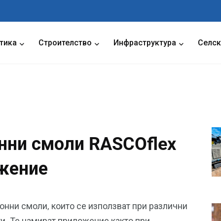
тика
Строителство
Инфраструктура
Селск
нни смоли RASCOflex
жение
онни смоли, които се използват при различни
и. Те намират приложение както при