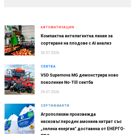
АВТОМАТИЗАЦИЯ
Компактна интелигентна линия за
сортиране на плодове с AI анализ
30.07.2026
СЕИТБА
VSD Supernova MG демонстрира ново
поколение No-Till сеитба
29.07.2026
СЕРТИФИАКТИ
Агрополихим произвежда
нисковъглероден амониев нитрат със
„зелена енергия“ доставена от ЕНЕРГО-