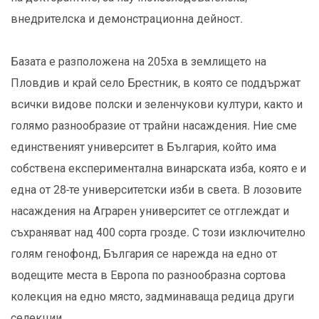
внедрителска и демонстрационна дейност.
Базата е разположена на 205ха в землището на
Пловдив и край село Брестник, в която се поддържат
всички видове полски и зеленчукови култури, както и
голямо разнообразие от трайни насаждения. Ние сме
единственият университет в България, който има
собствена експериментална винарската изба, която e и
една от 28-те университетски изби в света. В лозовите
насаждения на Аграрен университет се отглеждат и
съхраняват над 400 сорта грозде. С този изключително
голям генофонд, България се нарежда на едно от
водещите места в Европа по разнообразна сортова
колекция на едно място, задминаваща редица други
селекции.