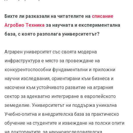
Бихте ли разказали на читателите на
списание
АгроБио Техника
за научната и експериментална
база, с която разполага университетът?
Аграрен университет със своята модерна
инфраструктура е място за провеждане на
конкурентоспособни фундаментални и приложни
научни изследвания, ориентирани към бизнеса и
насочени към устойчивото развитие на аграрния
сектор за адекватно интегриране в европейското
земеделие. Университетът ни поддържа уникална
Учебно-опитна и внедрителска база за практическо
обучение на студентите и извеждане на полски опити
на докторантите, за научноизследователска,