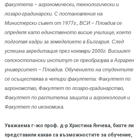
факултета – агрономически, технологически и
лозаро-градинарски. С постановление на
Министерски съвет от 1977г., ВСИ – Пловдив се
определя като единственото висше училище, което
подготвя кадри за земеделието в България. След
успешна акредитация през ноември 2000г. Висшият
селскостопански институт се преобразува в Аграрен
университет – Пловдив. Обучението на студентите
се осъществява в четири факултета: Факултет по
агрономство, Факултет по лозаро-градинарство,
Факултет по растителна защита и агроекология и
Факултет по икономика.
Уважаема г-жо проф. д-р Христина Янчева, бихте ли
представили какви са възможностите за обучение,