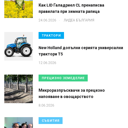
Как LID Галадриел CL пренаписва
правилата при зимната рапица
.
24.06.2026
ЛИДЕА БЪЛГАРИЯ
ТРАКТОРИ
New Holland допълни серията универсални
трактори T5
12.06.2026
ПРЕЦИЗНО ЗЕМЕДЕЛИЕ
Микроразпръсквачи за прецизно
напояване в овощарството
8.06.2026
СЪБИТИЯ