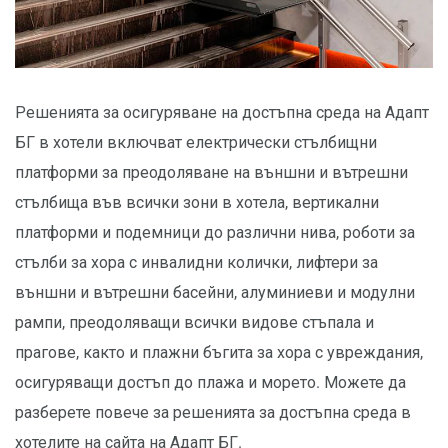
Решенията за осигуряване на достъпна среда на Адапт
БГ в хотели включват електрически стълбищни
платформи за преодоляване на външни и вътрешни
стълбища във всички зони в хотела, вертикални
платформи и подемници до различни нива, роботи за
стълби за хора с инвалидни колички, лифтери за
външни и вътрешни басейни, алуминиеви и модулни
рампи, преодоляващи всички видове стъпала и
прагове, както и плажни бъгита за хора с увреждания,
осигуряващи достъп до плажа и морето. Можете да
разберете повече за решенията за достъпна среда в
хотелите на сайта на Адапт БГ.