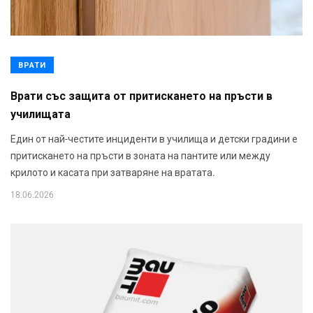
ВРАТИ
Врати със защита от притискането на пръсти в
училищата
Един от най-честите инциденти в училища и детски градини е
притискането на пръсти в зоната на пантите или между
крилото и касата при затваряне на вратата.
18.06.2026