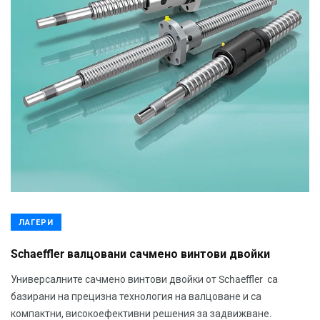
ЛАГЕРИ
Schaeffler валцовани сачмено винтови двойки
Универсалните сачмено винтови двойки от Schaeffler са
базирани на прецизна технология на валцоване и са
компактни, високоефективни решения за задвижване.