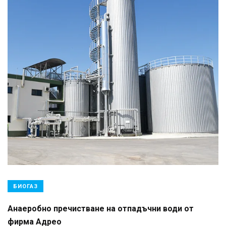
БИОГАЗ
Анаеробно пречистване на отпадъчни води от
фирма Адрео