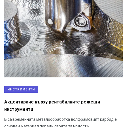
ИНСТРИМЕНТИ
Акцентиране върху рентабилните режещи
инструменти
В съвременната металообработка волфрамовият карбид е
основен материал поради своята твърдост и