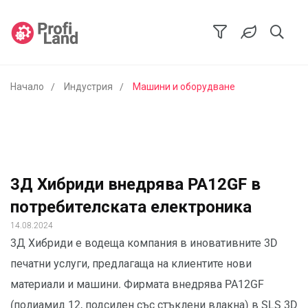
Начало
Индустрия
Машини и оборудване
3Д Хибриди внедрява PA12GF в
потребителската електроника
14.08.2024
3Д Хибриди е водеща компания в иновативните 3D
печатни услуги, предлагаща на клиентите нови
материали и машини. Фирмата внедрява PA12GF
(полиамид 12, подсилен със стъклени влакна) в SLS 3D