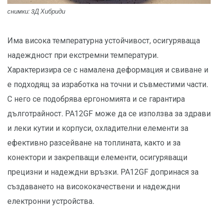
снимки: 3Д Хибриди
Има висока температурна устойчивост, осигуряваща
надеждност при екстремни температури.
Характеризира се с намалена деформация и свиване и
е подходящ за изработка на точни и съвместими части.
С него се подобрява ергономията и се гарантира
дълготрайност. PA12GF може да се използва за здрави
и леки кутии и корпуси, охладителни елементи за
ефективно разсейване на топлината, както и за
конектори и закрепващи елементи, осигуряващи
прецизни и надеждни връзки. PA12GF допринася за
създаването на висококачествени и надеждни
електронни устройства.